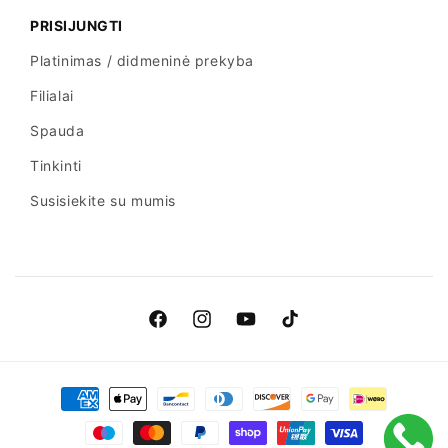
PRISIJUNGTI
Platinimas / didmeninė prekyba
Filialai
Spauda
Tinkinti
Susisiekite su mumis
Facebook
Instagramas
„YouTube“
TikTok
Mokėjimo
būdai