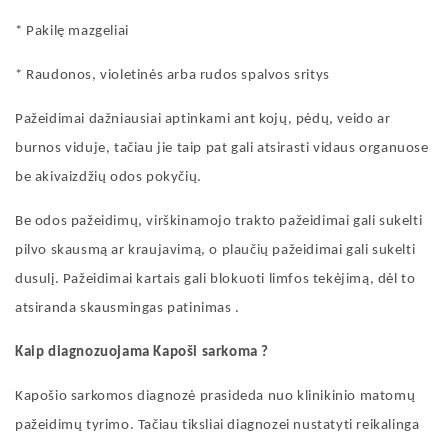
* Pakilę mazgeliai
* Raudonos, violetinės arba rudos spalvos sritys
Pažeidimai dažniausiai aptinkami ant kojų, pėdų, veido ar
burnos viduje, tačiau jie taip pat gali atsirasti vidaus organuose
be akivaizdžių odos pokyčių.
Be odos pažeidimų, virškinamojo trakto pažeidimai gali sukelti
pilvo skausmą ar kraujavimą, o plaučių pažeidimai gali sukelti
dusulį. Pažeidimai kartais gali blokuoti limfos tekėjimą, dėl to
atsiranda skausmingas patinimas
.
Kaip diagnozuojama Kapoši
sarkoma
?
Kapošio sarkomos
diagnozė
prasideda nuo klinikinio matomų
pažeidimų tyrimo. Tačiau tiksliai diagnozei nustatyti reikalinga