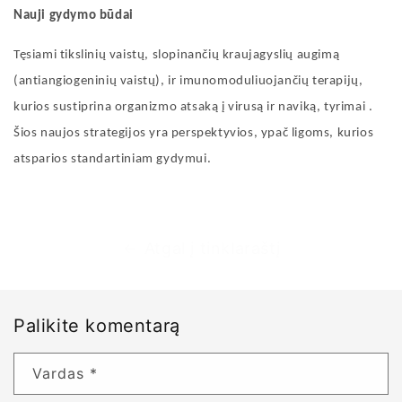
Nauji gydymo būdai
Tęsiami tikslinių vaistų, slopinančių kraujagyslių augimą
(antiangiogeninių vaistų), ir imunomoduliuojančių terapijų,
kurios sustiprina organizmo atsaką į virusą ir naviką, tyrimai
.
Šios naujos strategijos yra perspektyvios, ypač ligoms, kurios
atsparios standartiniam gydymui.
Atgal į tinklaraštį
Palikite komentarą
Vardas
*