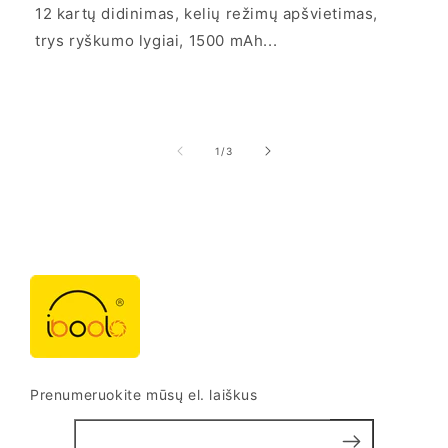
12 kartų didinimas, kelių režimų apšvietimas,
trys ryškumo lygiai, 1500 mAh...
iš
1
/
3
Prenumeruokite mūsų el. laiškus