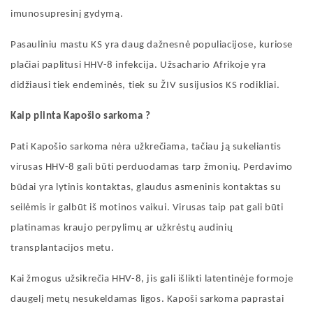
imunosupresinį gydymą.
Pasauliniu mastu KS yra daug dažnesnė populiacijose, kuriose
plačiai paplitusi HHV-8 infekcija. Užsachario Afrikoje yra
didžiausi tiek endeminės, tiek su ŽIV susijusios KS rodikliai.
Kaip plinta Kapošio
sarkoma
?
Pati
Kapošio
sarkoma nėra užkrečiama, tačiau ją sukeliantis
virusas HHV-8 gali būti perduodamas tarp žmonių. Perdavimo
būdai yra lytinis kontaktas, glaudus asmeninis kontaktas su
seilėmis ir galbūt iš motinos vaikui. Virusas taip pat gali būti
platinamas kraujo perpylimų ar užkrėstų audinių
transplantacijos metu.
Kai žmogus užsikrečia HHV-8, jis gali išlikti latentinėje formoje
daugelį metų nesukeldamas ligos. Kapoši
sarkoma
paprastai