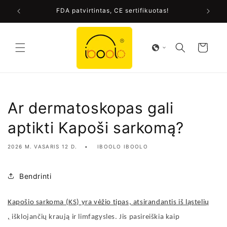
Praleisti
je!
FDA patvirtintas, CE sertifikuotas!
turinį
Krepšelis
Ar dermatoskopas gali
aptikti Kapoši sarkomą?
2026 M. VASARIS 12 D.
IBOOLO IBOOLO
Bendrinti
Kapošio
sarkoma (KS) yra vėžio tipas, atsirandantis iš ląstelių
,
išklojančių kraują ir limfagysles. Jis pasireiškia kaip