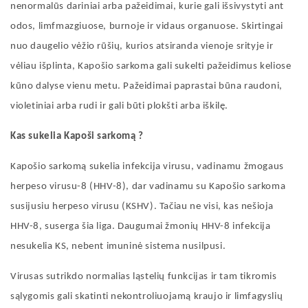
nenormalūs dariniai arba pažeidimai, kurie gali išsivystyti ant
odos, limfmazgiuose, burnoje ir vidaus organuose. Skirtingai
nuo daugelio vėžio rūšių, kurios atsiranda vienoje srityje ir
vėliau išplinta, Kapošio
sarkoma
gali sukelti pažeidimus keliose
kūno dalyse vienu metu. Pažeidimai paprastai būna raudoni,
violetiniai arba rudi ir gali būti plokšti arba iškilę.
Kas sukelia Kapoši
sarkomą
?
Kapošio
sarkomą
sukelia infekcija virusu, vadinamu žmogaus
herpeso virusu-8 (HHV-8), dar vadinamu su Kapošio
sarkoma
susijusiu herpeso virusu (KSHV). Tačiau ne visi, kas nešioja
HHV-8, suserga šia liga. Daugumai žmonių HHV-8 infekcija
nesukelia KS, nebent imuninė sistema nusilpusi.
Virusas sutrikdo normalias ląstelių funkcijas ir tam tikromis
sąlygomis gali skatinti nekontroliuojamą kraujo ir limfagyslių