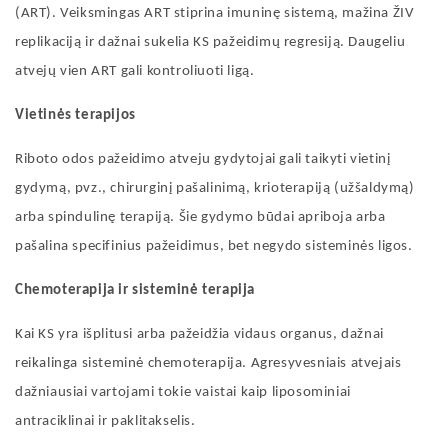
(ART). Veiksmingas ART stiprina imuninę sistemą, mažina ŽIV
replikaciją ir dažnai sukelia KS pažeidimų regresiją. Daugeliu
atvejų vien ART gali kontroliuoti ligą.
Vietinės terapijos
Riboto odos pažeidimo atveju gydytojai gali taikyti vietinį
gydymą, pvz., chirurginį pašalinimą, krioterapiją (užšaldymą)
arba spindulinę terapiją. Šie gydymo būdai apriboja arba
pašalina specifinius pažeidimus, bet negydo sisteminės ligos.
Chemoterapija ir sisteminė terapija
Kai KS yra išplitusi arba pažeidžia vidaus organus, dažnai
reikalinga sisteminė chemoterapija. Agresyvesniais atvejais
dažniausiai vartojami tokie vaistai kaip liposominiai
antraciklinai ir paklitakselis.