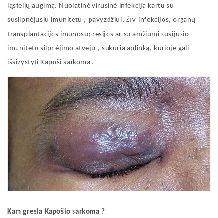
ląstelių augimą. Nuolatinė virusinė infekcija kartu su
,
susilpnėjusiu imunitetu
pavyzdžiui, ŽIV infekcijos, organų
transplantacijos imunosupresijos ar su amžiumi susijusio
,
imuniteto silpnėjimo atveju
sukuria aplinką, kurioje gali
išsivystyti Kapoši
sarkoma
.
Kam gresia Kapošio
sarkoma
?