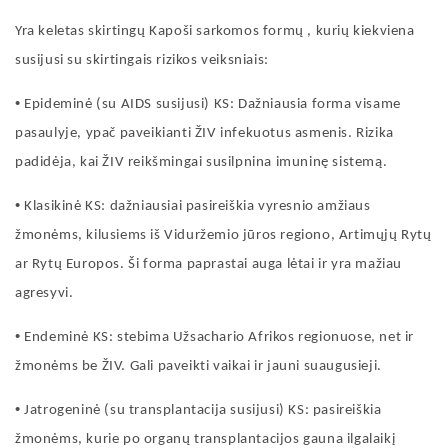
Yra keletas skirtingų Kapoši sarkomos formų
,
kurių kiekviena
susijusi su skirtingais rizikos veiksniais:
•
Epideminė (su AIDS susijusi) KS: Dažniausia forma visame
pasaulyje, ypač paveikianti ŽIV infekuotus asmenis. Rizika
padidėja, kai ŽIV reikšmingai susilpnina imuninę sistemą.
•
Klasikinė KS: dažniausiai pasireiškia vyresnio amžiaus
žmonėms, kilusiems iš Viduržemio jūros regiono, Artimųjų Rytų
ar Rytų Europos. Ši forma paprastai auga lėtai ir yra mažiau
agresyvi.
•
Endeminė KS: stebima Užsachario Afrikos regionuose, net ir
žmonėms be ŽIV. Gali paveikti vaikai ir jauni suaugusieji.
•
Jatrogeninė (su transplantacija susijusi) KS: pasireiškia
žmonėms, kurie po organų transplantacijos gauna ilgalaikį