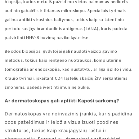
biopsija, kurios metu iš pažeidimo vietos paimamas nedidelis
audinio gabalėlis ir tiriamas mikroskopu. Specialiais tyrimais
galima aptikti virusinius baltymus, tokius kaip su latentiniu
periodu susijęs branduolinis antigenas (LANA), kuris padeda
patvirtinti HHV-8 buvimą naviko ląstelėse.
Be odos biopsijos, gydytojai gali naudoti vaizdo gavimo
metodus, tokius kaip rentgeno nuotraukos, kompiuterinė
tomografija ar endoskopija, kad nustatytų, ar liga išplito į vidų.
Kraujo tyrimai, įskaitant CD4 ląstelių skaičių ŽIV sergantiems
žmonėms, padeda įvertinti imuninę būklę.
Ar dermatoskopas gali aptikti Kapoši sarkomą?
Dermatoskopas
yra neinvazinis įrankis, kuris padidina
odos pažeidimus ir leidžia vizualizuoti poodines
struktūras, tokias kaip kraujagyslių raštai ir
pigmentacija.
Sergant