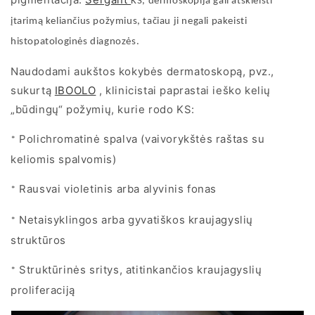
KS, dermoskopija gali atskleisti
įtarimą keliančius požymius, tačiau ji negali pakeisti
histopatologinės diagnozės.
Naudodami aukštos kokybės dermatoskopą, pvz.,
sukurtą
IBOOLO
, klinicistai paprastai ieško kelių
„būdingų“ požymių, kurie rodo KS:
Polichromatinė spalva (vaivorykštės raštas su
*
keliomis spalvomis)
Rausvai violetinis arba alyvinis fonas
*
Netaisyklingos arba gyvatiškos kraujagyslių
*
struktūros
Struktūrinės sritys, atitinkančios kraujagyslių
*
proliferaciją