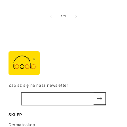
z
1
/
3
Zapisz się na nasz newsletter
SKLEP
Dermatoskop