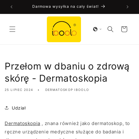
Przejdź
 Iboolo!
Darmowa wysyłka na cały świat!
Zat
do treści
Koszyk
Przełom w dbaniu o zdrową
skórę - Dermatoskopia
25 LIPIEC 2024
DERMATOSKOP IBOOLO
Udział
Dermatoskopia
, znana również jako dermatoskop, to
ręczne urządzenie medyczne służące do badania i