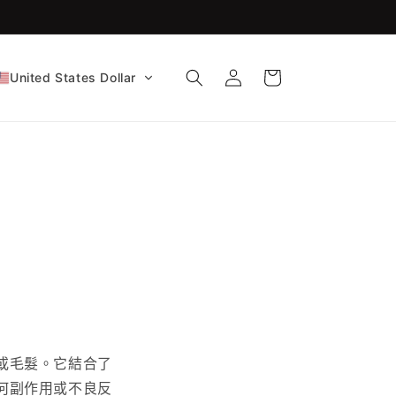
購
登
物
United States Dollar
入
車
或毛髮。它結合了
何副作用或不良反