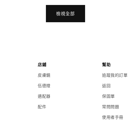
檢視全部
店鋪
幫助
皮膚鏡
追蹤我的訂單
伍德燈
返回
適配器
保固單
配件
常問問題
使用者手冊