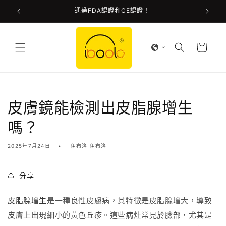
通過FDA認證和CE認證！
跳至內容
購
物
車
皮膚鏡能檢測出皮脂腺增生
嗎？
2025年7月24日
伊布洛 伊布洛
分享
皮脂腺增生
是一種良性皮膚病，其特徵是皮脂腺增大，導致
皮膚上出現細小的黃色丘疹。這些病灶常見於臉部，尤其是