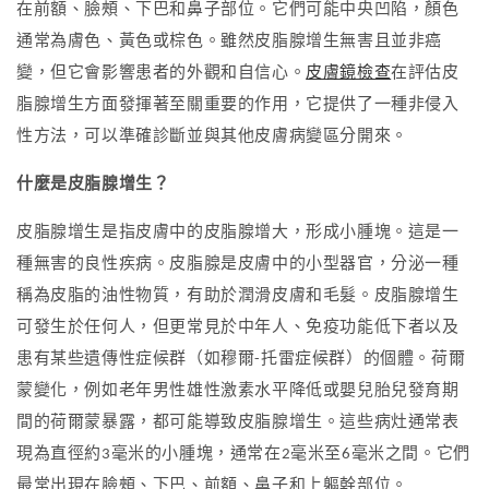
在前額、臉頰、下巴和鼻子部位。它們可能中央凹陷，顏色
通常為膚色、黃色或棕色。雖然皮脂腺增生無害且並非癌
變，但它會影響患者的外觀和自信心。
皮膚鏡檢查
在評估皮
脂腺增生方面發揮著至關重要的作用，它提供了一種非侵入
性方法，可以準確診斷並與其他皮膚病變區分開來。
什麼是皮脂腺增生？
皮脂腺增生是指皮膚中的皮脂腺增大，形成小腫塊。這是一
種無害的良性疾病。皮脂腺是皮膚中的小型器官，分泌一種
稱為皮脂的油性物質，有助於潤滑皮膚和毛髮。皮脂腺增生
可發生於任何人，但更常見於中年人、免疫功能低下者以及
患有某些遺傳性症候群（如穆爾-托雷症候群）的個體。荷爾
蒙變化，例如老年男性雄性激素水平降低或嬰兒胎兒發育期
間的荷爾蒙暴露，都可能導致皮脂腺增生。這些病灶通常表
現為直徑約3毫米的小腫塊，通常在2毫米至6毫米之間。它們
最常出現在臉頰、下巴、前額、鼻子和上軀幹部位。