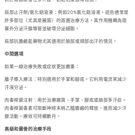
局部止汗劑/氯化鋁溶液：例如20%氯化鋁溶液。這些通常是
許多部位（尤其是腋窩）的首選治療方法。其作用機轉為阻
塞外分泌汗腺導管並破壞分泌細胞。
局部抗膽鹼能藥物尤其適用於臉部或頭部出汗的情況。
中間選項
如果一線治療失敗或症狀更加嚴重：
離子導入療法：特別適用於手掌和腳底。它利用電流來減少
汗液分泌。
肉毒桿菌注射：用於治療腋窩、手掌、腳底或臉部多汗症。
肉毒桿菌毒素可阻斷神經末梢乙醯膽鹼的釋放，進而減少汗
腺活動。療效可持續數月。
高級和最後的治療手段