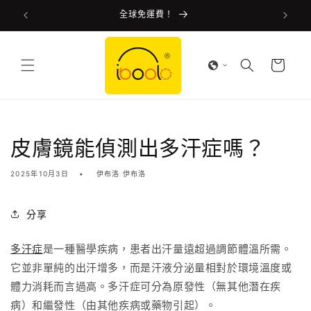
全球免運費！
跳至內容
購
物
車
皮膚鏡能偵測出多汗症嗎？
2025年10月3日
伊布洛 伊布洛
分享
多汗症
是一種醫學疾病，患者出汗量遠超過調節體溫所需。
它並非單純的出汗增多，而是汗液分泌量相對於環境溫度或
體力消耗而言過高。多汗症可分為原發性（無其他潛在疾
病）和繼發性（由其他疾病或藥物引起）。