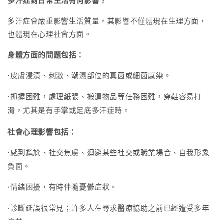
多汗症對日常生活有何影響？
多汗症會嚴重影響生活質量，其影響不僅體現在生理方面，
也體現在心理社會方面。
身體方面的問題包括：
皮膚浸漬、刺激、潮濕部位的真菌或細菌感染。
·
抓握困難，處理紙張、搬運物品等任務困難，穿鞋容易打
·
滑，尤其是有手掌或足底多汗症時
。
社會心理影響包括：
感到尷尬、社交焦慮、迴避某些社交或職業場合、自我形象
·
負面。
情緒困擾，有時伴隨憂鬱症狀。
·
診斷延誤很常見；許多人在尋求醫療協助之前已經遭受多年
·