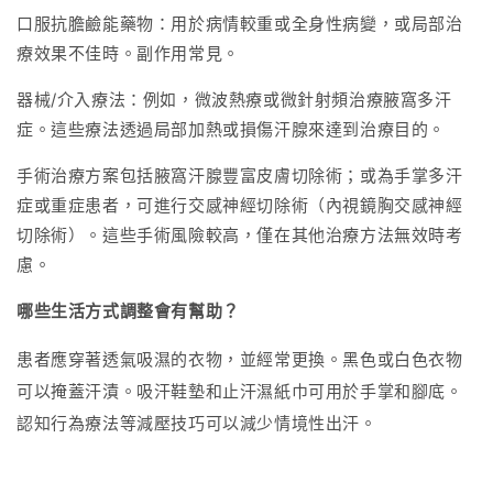
口服抗膽鹼能藥物：用於病情較重或全身性病變，或局部治
療效果不佳時。副作用常見。
器械/介入療法：例如，微波熱療或微針射頻治療腋窩多汗
症。這些療法透過局部加熱或損傷汗腺來達到治療目的。
手術治療方案包括腋窩汗腺豐富皮膚切除術；或為手掌多汗
症或重症患者，可進行交感神經切除術（內視鏡胸交感神經
切除術）。這些手術風險較高，僅在其他治療方法無效時考
慮。
哪些生活方式調整會有幫助？
患者應穿著透氣吸濕的衣物，並經常更換。黑色或白色衣物
可以掩蓋汗漬。吸汗鞋墊和止汗濕紙巾可用於手掌和腳底。
認知行為療法等減壓技巧可以減少情境性出汗
。