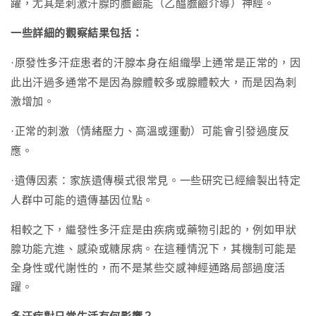
躍，尤其是刺激汗腺的膽鹼能（乙醯膽鹼介導）神經。
一些詳細的觀察結果包括：
原發性多汗症患者的汗腺本身在組織學上通常是正常的，因
·
此出汗過多通常不是因為腺體較多或腺體較大，而是因為刺
激增加。
正常的刺激（情緒壓力、高溫或運動）可能會引發過度反
·
應。
遺傳因素：家族遺傳模式很常見。一些研究已經繪製出特定
·
人群中可能的遺傳基因位點。
相較之下，繼發性多汗症是由疾病或藥物引起的，例如甲狀
腺功能亢進、感染或糖尿病。在這種情況下，其機制可能是
全身性或代謝性的，而不是某些交感神經通路局部過度活
躍。