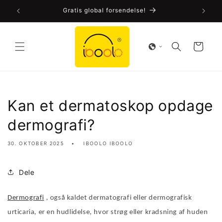
Gå til
side!
Gratis global forsendelse!
indhold
Indkøbskurv
Kan et dermatoskop opdage
dermografi?
30. OKTOBER 2025
IBOOLO IBOOLO
Dele
Dermografi
, også kaldet dermatografi eller dermografisk
urticaria, er en hudlidelse, hvor strøg eller kradsning af huden