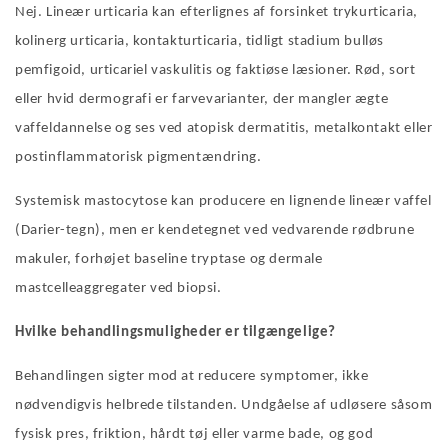
Nej. Lineær urticaria kan efterlignes af forsinket trykurticaria,
kolinerg urticaria, kontakturticaria, tidligt stadium bulløs
pemfigoid, urticariel vaskulitis og faktiøse læsioner.
Rød, sort
eller hvid dermografi er farvevarianter, der mangler ægte
vaffeldannelse og ses ved atopisk dermatitis, metalkontakt eller
postinflammatorisk pigmentændring.
Systemisk mastocytose kan producere en lignende lineær vaffel
(Darier-tegn), men er kendetegnet ved vedvarende rødbrune
makuler, forhøjet baseline tryptase og dermale
mastcelleaggregater ved biopsi.
Hvilke behandlingsmuligheder er tilgængelige?
Behandlingen sigter mod at reducere symptomer, ikke
nødvendigvis helbrede tilstanden. Undgåelse af udløsere såsom
fysisk pres, friktion, hårdt tøj eller varme bade, og god