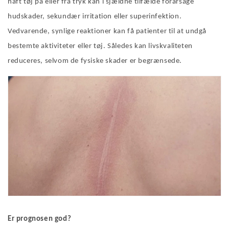
haft tøj på eller fra tryk kan i sjældne tilfælde forårsage
hudskader, sekundær irritation eller superinfektion.
Vedvarende, synlige reaktioner kan få patienter til at undgå
bestemte aktiviteter eller tøj. Således kan livskvaliteten
reduceres, selvom de fysiske skader er begrænsede.
Er prognosen god?