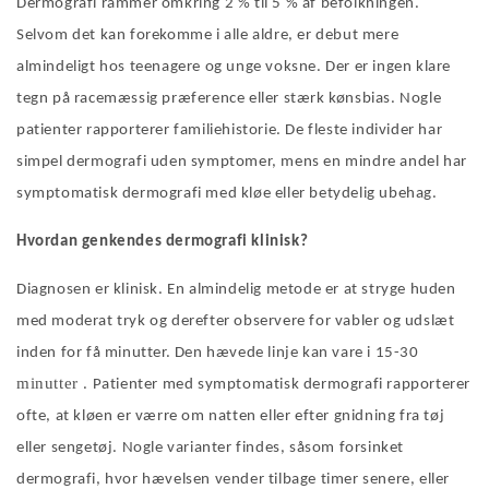
Dermografi rammer omkring 2
%
til 5 % af befolkningen.
Selvom det kan forekomme i alle aldre, er debut mere
almindeligt hos teenagere og unge voksne. Der er ingen klare
tegn på racemæssig præference eller stærk kønsbias. Nogle
patienter rapporterer familiehistorie. De fleste individer har
simpel dermografi uden symptomer, mens en mindre andel har
symptomatisk dermografi med kløe eller betydelig ubehag.
Hvordan genkendes dermografi klinisk?
Diagnosen er klinisk. En almindelig metode er at stryge huden
med moderat tryk og derefter observere for vabler og udslæt
inden for få minutter. Den hævede linje kan vare i 15-30
minutter
. Patienter med symptomatisk dermografi rapporterer
ofte, at kløen er værre om natten eller efter gnidning fra tøj
eller sengetøj. Nogle varianter findes, såsom forsinket
dermografi, hvor hævelsen vender tilbage timer senere, eller