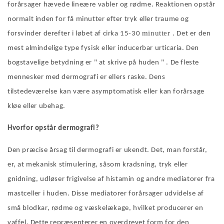
forårsager hævede lineære vabler og rødme. Reaktionen opstår
normalt inden for få minutter efter tryk eller traume og
minutter
forsvinder derefter i løbet af cirka 15-30
. Det er den
mest almindelige type fysisk eller inducerbar urticaria. Den
bogstavelige betydning er
"
at skrive på huden
" .
De fleste
mennesker med dermografi er ellers raske. Dens
tilstedeværelse kan være asymptomatisk eller kan forårsage
kløe eller ubehag.
Hvorfor opstår dermografi?
Den præcise årsag til dermografi er ukendt. Det, man forstår,
er, at mekanisk stimulering, såsom kradsning, tryk eller
gnidning, udløser frigivelse af histamin og andre mediatorer fra
mastceller i huden. Disse mediatorer forårsager udvidelse af
små blodkar, rødme og væskelækage, hvilket producerer en
vaffel. Dette repræsenterer en overdrevet form for den