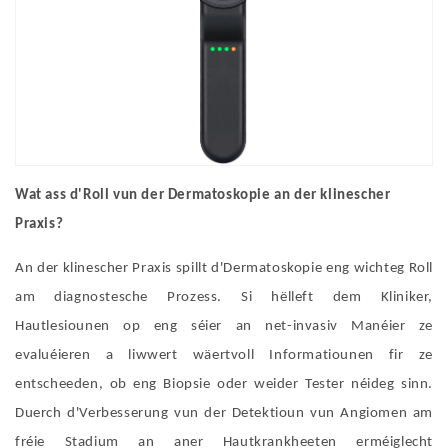
Wat ass d'Roll vun der Dermatoskopie an der klinescher
Praxis?
An der klinescher Praxis spillt d'Dermatoskopie eng wichteg Roll
am diagnostesche Prozess. Si hëlleft dem Kliniker,
Hautlesiounen op eng séier an net-invasiv Manéier ze
evaluéieren a liwwert wäertvoll Informatiounen fir ze
entscheeden, ob eng Biopsie oder weider Tester néideg sinn.
Duerch d'Verbesserung vun der Detektioun vun Angiomen am
fréie Stadium an aner Hautkrankheeten erméiglecht