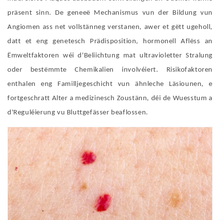
präsent sinn. De geneeë Mechanismus vun der Bildung vun
Angiomen ass net vollstänneg verstanen, awer et gëtt ugeholl,
datt et eng genetesch Prädisposition, hormonell Aflëss an
Ëmweltfaktoren wéi d'Beliichtung mat ultravioletter Stralung
oder bestëmmte Chemikalien involvéiert. Risikofaktoren
enthalen eng Familljegeschicht vun ähnleche Läsiounen, e
fortgeschratt Alter a medizinesch Zoustänn, déi de Wuesstum a
d'Reguléierung vu Bluttgefässer beaflossen.