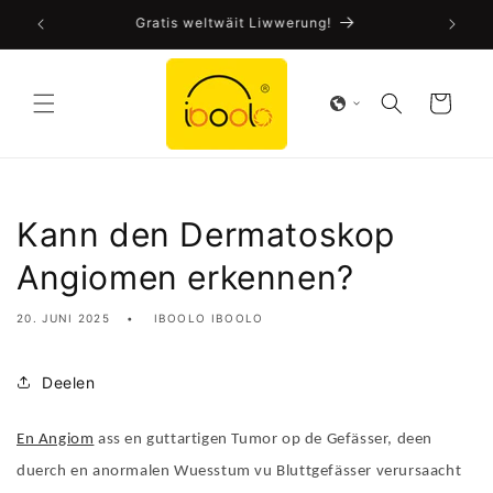
Sprang
FDA-gepréift CE-zertifizéiert!
op den
Inhalt
Wuerekuerf
Kann den Dermatoskop
Angiomen erkennen?
20. JUNI 2025
IBOOLO IBOOLO
Deelen
En Angiom
ass en guttartigen Tumor op de Gefässer, deen
duerch en anormalen Wuesstum vu Bluttgefässer verursaacht