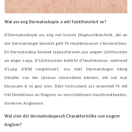
Wat ass eng Dermatoskopie a wéi funktionéiert se?
D'Dermatoskopie ass eng net-invasiv Diagnostiktechnik, déi an
der Dermatologie benotzt gëtt fir Hautlesiounen z'ënnersichen.
En Dermatoskop besteet typescherweis aus engem Liichtsystem
an enger Lupp. D'Liichtsystem beliicht d'Hauttlesioun, während
d'Lupp d'Bild vergréissert, sou datt Dermatologen kleng
Detailer vun der Läsioun observéiere kënnen, déi net mat
bloussem A ze gesi sinn. Dëst Instrument ass essentiell fir déi
fréi Detektioun an Diagnos vu verschiddenen Hautkrankheeten,
dorënner Angiomen.
Wat sinn déi dermatoskopesch Charakteristike vun engem
Angiom?