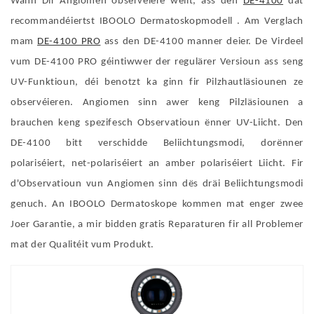
Wann Dir Angiomen observéiere wëllt, ass den
DE-4100
dat
recommandéiertst IBOOLO Dermatoskopmodell . Am Verglach
mam
DE-4100 PRO
ass den DE-4100 manner deier. De Virdeel
vum DE-4100 PRO géintiwwer der regulärer Versioun ass seng
UV-Funktioun, déi benotzt ka ginn fir Pilzhautläsiounen ze
observéieren. Angiomen sinn awer keng Pilzläsiounen a
brauchen keng spezifesch Observatioun ënner UV-Liicht. Den
DE-4100 bitt verschidde Beliichtungsmodi, dorënner
polariséiert, net-polariséiert an amber polariséiert Liicht. Fir
d'Observatioun vun Angiomen sinn dës dräi Beliichtungsmodi
genuch. An IBOOLO Dermatoskope kommen mat enger zwee
Joer Garantie, a mir bidden gratis Reparaturen fir all Problemer
mat der Qualitéit vum Produkt.