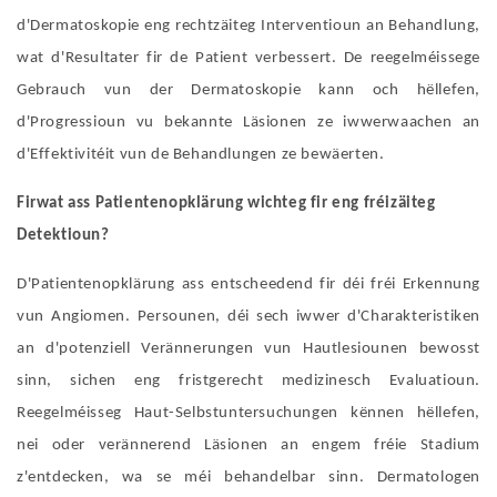
d'Dermatoskopie eng rechtzäiteg Interventioun an Behandlung,
wat d'Resultater fir de Patient verbessert. De reegelméissege
Gebrauch vun der Dermatoskopie kann och hëllefen,
d'Progressioun vu bekannte Läsionen ze iwwerwaachen an
d'Effektivitéit vun de Behandlungen ze bewäerten.
Firwat ass Patientenopklärung wichteg fir eng fréizäiteg
Detektioun?
D'Patientenopklärung ass entscheedend fir déi fréi Erkennung
vun Angiomen. Persounen, déi sech iwwer d'Charakteristiken
an d'potenziell Verännerungen vun Hautlesiounen bewosst
sinn, sichen eng fristgerecht medizinesch Evaluatioun.
Reegelméisseg Haut-Selbstuntersuchungen kënnen hëllefen,
nei oder verännerend Läsionen an engem fréie Stadium
z'entdecken, wa se méi behandelbar sinn. Dermatologen