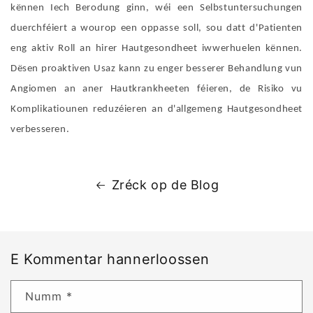
kënnen Iech Berodung ginn, wéi een Selbstuntersuchungen
duerchféiert a wourop een oppasse soll, sou datt d'Patienten
eng aktiv Roll an hirer Hautgesondheet iwwerhuelen kënnen.
Dësen proaktiven Usaz kann zu enger besserer Behandlung vun
Angiomen an aner Hautkrankheeten féieren, de Risiko vu
Komplikatiounen reduzéieren an d'allgemeng Hautgesondheet
verbesseren.
Zréck op de Blog
E Kommentar hannerloossen
Numm
*