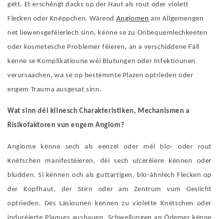
gëtt. Et erschéngt dacks op der Haut als rout oder violett
Flecken oder Knëppchen. Wärend
Angiomen
am Allgemengen
net liewensgeféierlech sinn, kënne se zu Onbequemlechkeeten
oder kosmetesche Problemer féieren, an a verschiddene Fäll
kënne se Komplikatioune wéi Blutungen oder Infektiounen
verursaachen, wa se op bestëmmte Plazen optrieden oder
engem Trauma ausgesat sinn.
Wat sinn déi klinesch Charakteristiken, Mechanismen a
Risikofaktoren vun engem Angiom?
Angiome kënne sech als eenzel oder méi blo- oder rout
Knëtschen manifestéieren, déi sech ulceréiere kënnen oder
bludden. Si kënnen och als guttartigen, blo-ähnlech Flecken op
der Kopfhaut, der Stirn oder am Zentrum vum Gesiicht
optrieden. Dës Läsiounen kënnen zu violette Knëtschen oder
induréierte Plaques ausbauen. Schwellungen an Ödemer kënne