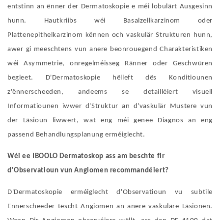
entstinn an ënner der Dermatoskopie e méi lobulärt Ausgesinn
hunn. Hautkriibs wéi Basalzellkarzinom oder
Plattenepithelkarzinom kënnen och vaskulär Strukturen hunn,
awer gi meeschtens vun anere beonrouegend Charakteristiken
wéi Asymmetrie, onregelméisseg Ränner oder Geschwüren
begleet. D'Dermatoskopie hëlleft dës Konditiounen
z'ënnerscheeden, andeems se detailléiert visuell
Informatiounen iwwer d'Struktur an d'vaskulär Mustere vun
der Läsioun liwwert, wat eng méi genee Diagnos an eng
passend Behandlungsplanung erméiglecht.
Wéi ee IBOOLO Dermatoskop ass am beschte fir
d'Observatioun vun Angiomen recommandéiert?
D'Dermatoskopie erméiglecht d'Observatioun vu subtile
Ënnerscheeder tëscht Angiomen an anere vaskuläre Läsionen.