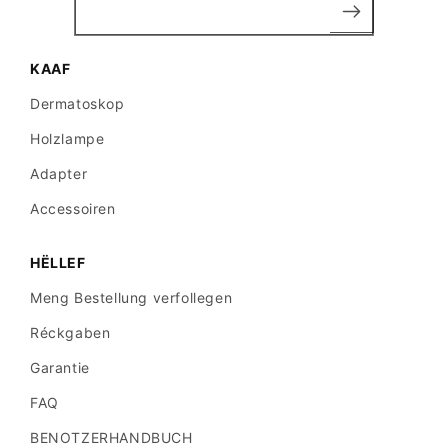
KAAF
Dermatoskop
Holzlampe
Adapter
Accessoiren
HËLLEF
Meng Bestellung verfollegen
Réckgaben
Garantie
FAQ
BENOTZERHANDBUCH