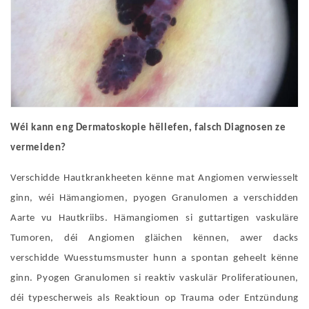
Wéi kann eng Dermatoskopie hëllefen, falsch Diagnosen ze
vermeiden?
Verschidde Hautkrankheeten kënne mat Angiomen verwiesselt
ginn, wéi Hämangiomen, pyogen Granulomen a verschidden
Aarte vu Hautkriibs. Hämangiomen si guttartigen vaskuläre
Tumoren, déi Angiomen gläichen kënnen, awer dacks
verschidde Wuesstumsmuster hunn a spontan geheelt kënne
ginn. Pyogen Granulomen si reaktiv vaskulär Proliferatiounen,
déi typescherweis als Reaktioun op Trauma oder Entzündung