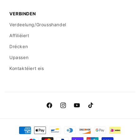
VERBINDEN
Verdeelung/Grousshandel
Affiliéiert
Drécken
Upassen
Kontaktéiert eis
Facebook
Instagram
YouTube
TikTok
Bezuelmethoden