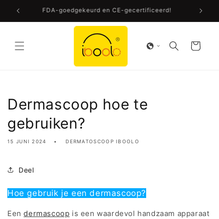
Meteen
FDA-goedgekeurd en CE-gecertificeerd!
naar de
content
Winkelwagen
Dermascoop hoe te
gebruiken?
15 JUNI 2024
DERMATOSCOOP IBOOLO
Deel
Hoe gebruik je een dermascoop?
Een
dermascoop
is een waardevol handzaam apparaat