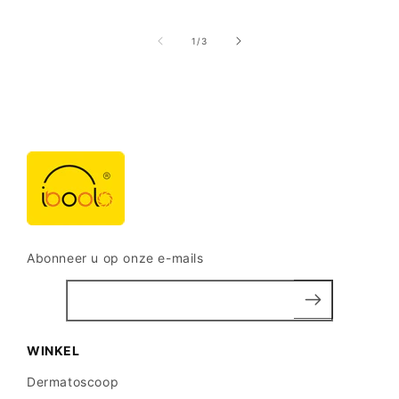
van
1
/
3
Abonneer u op onze e-mails
WINKEL
Dermatoscoop