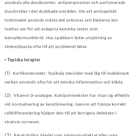
använda alla deodoranter, antiperspiranter och parfymerade
duschtvålar i det drabbade området. Om ett antiseptiskt
tvättmedel används måste det avbrytas och kläderna bör
tvättas om för att avlägsna kemiska rester som
bensalkoniumklorid. Hos spädbarn leder utsättning av
zinkoxidpasta ofta till att problemet läker.
•
Topiska terapier
(1)
Kortikosteroider: Topikala steroider med låg till medelstark
verkan används ofta för att minska inflammation och klåda.
(2)
Vitamin D-analoger: Kalcipotrienkräm har visat sig effektiv
vid normalisering av keratinisering. Genom att främja korrekt
celldifferentiering hjälper den till att korrigera defekten i
stratum corneum.
(3)
Keratolytika: Medel som ammoniumlaktat eller urea