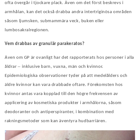
ofta övergår i tjockare plack. Även om det först beskrevs i
armhålan, kan det också drabba andra intertriginösa områden
såsom ljumsken, submammära veck, buken eller
lumbosakralregionen.
Vem drabbas av granulär parakeratos?
Även om GP är ovanligt har det rapporterats hos personer i alla
–
åldrar
inklusive barn, vuxna, män och kvinnor.
Epidemiologiska observationer tyder på att medelålders och
äldre kvinnor kan vara drabbade oftare. Förekomsten hos
kvinnor antas vara kopplad till den högre frekvensen av
applicering av kosmetiska produkter i armhålorna, såsom
deodoranter och antiperspiranter, i kombination med
rakningsmetoder som kan äventyra hudbarriären.