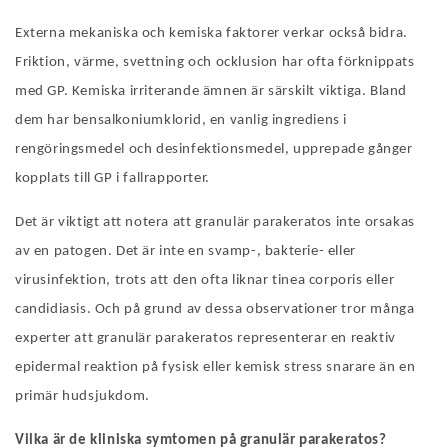
Externa mekaniska och kemiska faktorer verkar också bidra.
Friktion, värme, svettning och ocklusion har ofta förknippats
med GP. Kemiska irriterande ämnen är särskilt viktiga. Bland
dem har bensalkoniumklorid, en vanlig ingrediens i
rengöringsmedel och desinfektionsmedel, upprepade gånger
kopplats till GP i fallrapporter.
Det är viktigt att notera att granulär parakeratos inte orsakas
av en patogen. Det är inte en svamp-, bakterie- eller
virusinfektion, trots att den ofta liknar tinea corporis eller
candidiasis.
Och på
grund av dessa observationer tror många
experter att granulär parakeratos representerar en reaktiv
epidermal reaktion på fysisk eller kemisk stress snarare än en
primär hudsjukdom.
Vilka är de kliniska symtomen
på
granulär parakeratos?