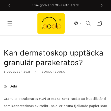
Gå
vidare
FDA-godkänd CE-certifierad!
till
innehåll
Varukorg
Kan dermatoskop upptäcka
granulär parakeratos?
5 DECEMBER 2025
IBOOLO IBOOLO
Dela
Granulär parakeratos
(GP) är ett sällsynt, godartat hudtillstånd
som kännetecknas av rödbruna eller bruna fjällande papler som