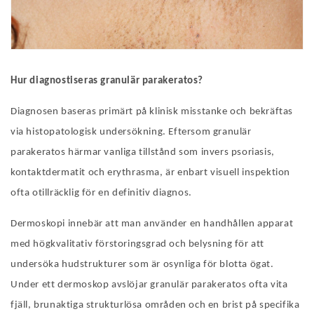
Hur diagnostiseras granulär parakeratos?
Diagnosen baseras primärt på klinisk misstanke och bekräftas
via histopatologisk undersökning. Eftersom granulär
parakeratos härmar vanliga tillstånd som invers psoriasis,
kontaktdermatit och erythrasma, är enbart visuell inspektion
ofta otillräcklig för en definitiv diagnos.
Dermoskopi innebär att man använder en handhållen apparat
med högkvalitativ förstoringsgrad och belysning för att
undersöka hudstrukturer som är osynliga för blotta ögat.
Under ett dermoskop avslöjar granulär parakeratos ofta vita
fjäll, brunaktiga strukturlösa områden och en brist på specifika