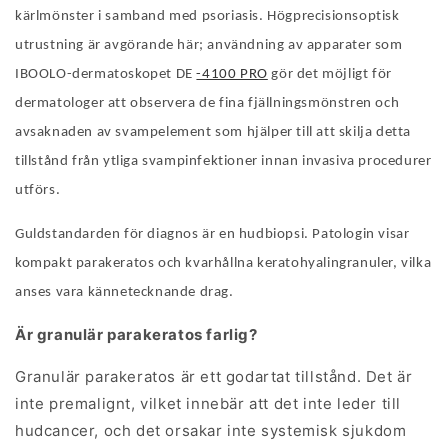
kärlmönster i samband med psoriasis. Högprecisionsoptisk
utrustning är avgörande här; användning av apparater som
IBOOLO-dermatoskopet
DE
-4100 PRO
gör det möjligt för
dermatologer att observera de fina fjällningsmönstren och
avsaknaden av svampelement som hjälper till att skilja detta
tillstånd från ytliga svampinfektioner innan invasiva procedurer
utförs.
Guldstandarden för diagnos är en hudbiopsi.
Patologin visar
kompakt parakeratos och kvarhållna keratohyalingranuler, vilka
anses vara kännetecknande drag.
Är granulär parakeratos farlig?
Granulär parakeratos är ett godartat tillstånd. Det är
inte premalignt, vilket innebär att det inte leder till
hudcancer, och det orsakar inte systemisk sjukdom