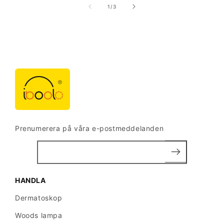
av
1
/
3
Prenumerera på våra e-postmeddelanden
HANDLA
Dermatoskop
Woods lampa