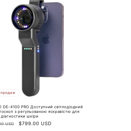
зпродаж
O DE-4100 PRO Доступний світлодіодний
тоскоп з регульованою яскравістю для
 діагностики шкіри
айна
Ціна
$799.00 USD
00 USD
продажу