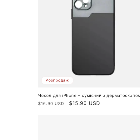
і
я
:
Розпродаж
Чохол для iPhone – сумісний з дерматоскопо
Звичайна
Ціна
$15.90 USD
$16.90 USD
ціна
продажу