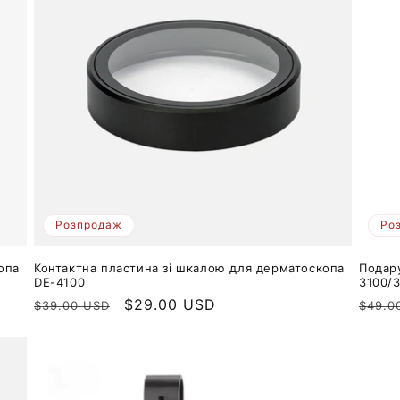
Розпродаж
Ро
опа
Контактна пластина зі шкалою для дерматоскопа
Подар
DE-4100
3100/
Звичайна
Ціна
$29.00 USD
Звич
$39.00 USD
$49.0
ціна
продажу
ціна