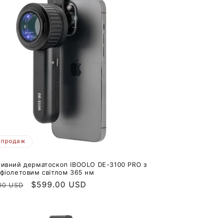
зпродаж
тивний дерматоскоп IBOOLO DE-3100 PRO з
афіолетовим світлом 365 нм
айна
Ціна
$599.00 USD
00 USD
продажу