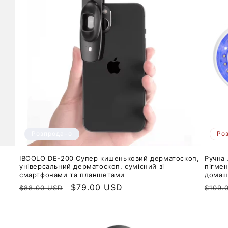
Розпродано
Ро
IBOOLO DE-200 Супер кишеньковий дерматоскоп,
Ручна
універсальний дерматоскоп, сумісний зі
пігмен
смартфонами та планшетами
домаш
Звичайна
Ціна
$79.00 USD
Звич
$88.00 USD
$109.
ціна
продажу
ціна