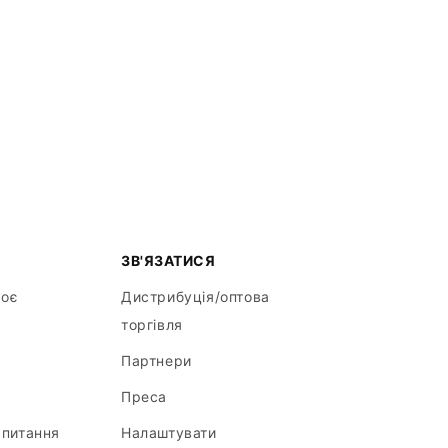
ЗВ'ЯЗАТИСЯ
моє
Дистрибуція/оптова
торгівля
Партнери
Преса
апитання
Налаштувати