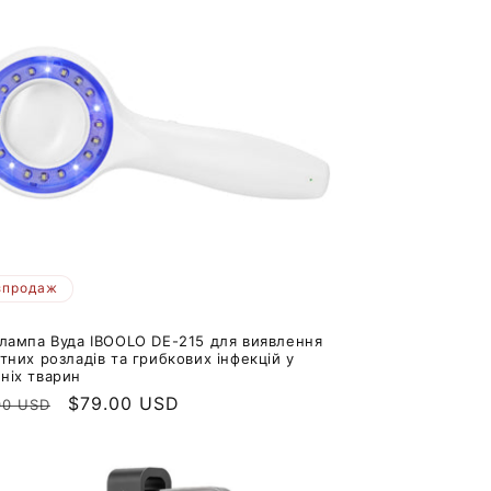
зпродаж
 лампа Вуда IBOOLO DE-215 для виявлення
тних розладів та грибкових інфекцій у
ніх тварин
айна
Ціна
$79.00 USD
00 USD
продажу