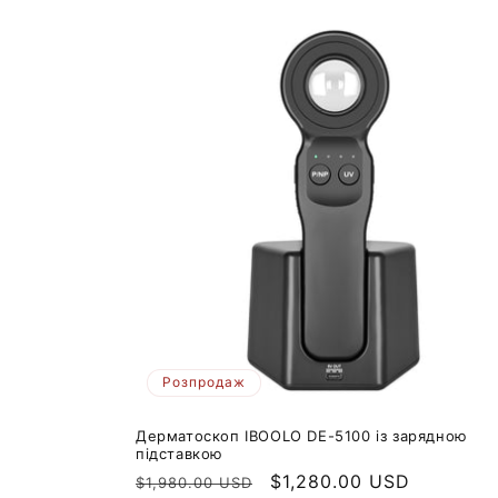
Розпродаж
Дерматоскоп IBOOLO DE-5100 із зарядною
підставкою
Звичайна
Ціна
$1,280.00 USD
$1,980.00 USD