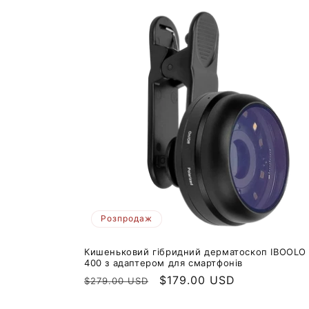
Розпродаж
Кишеньковий гібридний дерматоскоп IBOOLO
400 з адаптером для смартфонів
Звичайна
Ціна
$179.00 USD
$279.00 USD
ціна
продажу