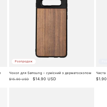
Ро
Розпродаж
м
Чиста
Чохол для Samsung – сумісний з дерматоскопом
Звич
$1.9
Звичайна
Ціна
$14.90 USD
$15.90 USD
ціна
ціна
продажу