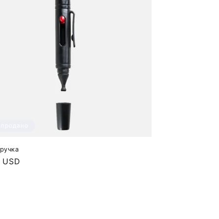
зпродано
 ручка
айна
0 USD