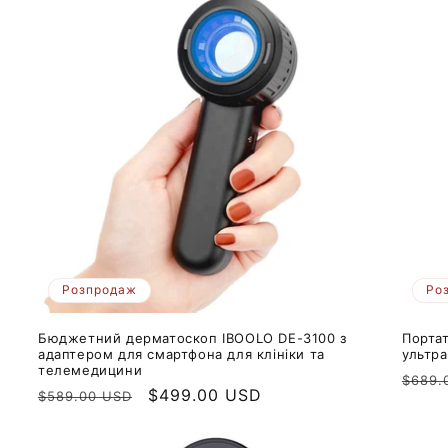
Розпродаж
Ро
Бюджетний дерматоскоп IBOOLO DE-3100 з
Порта
адаптером для смартфона для клініки та
ультр
телемедицини
Звич
$689.
Звичайна
Ціна
$499.00 USD
$589.00 USD
ціна
ціна
продажу