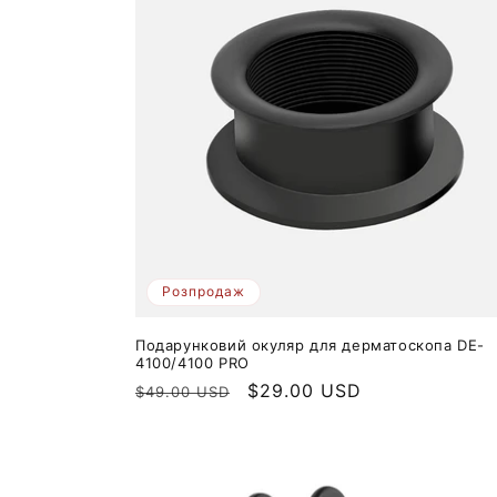
Розпродаж
Подарунковий окуляр для дерматоскопа DE-
4100/4100 PRO
Звичайна
Ціна
$29.00 USD
$49.00 USD
ціна
продажу