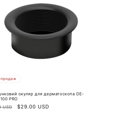
зпродаж
унковий окуляр для дерматоскопа DE-
3100 PRO
айна
Ціна
$29.00 USD
0 USD
продажу