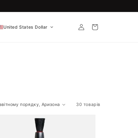
Сертифіковано FDA та CE!
Увійти
Кошик
United States Dollar
30 товарів