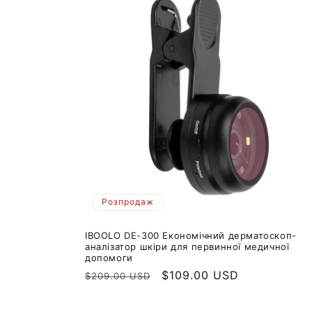
Розпродаж
IBOOLO DE-300 Економічний дерматоскоп-
аналізатор шкіри для первинної медичної
допомоги
Звичайна
Ціна
$109.00 USD
$209.00 USD
ціна
продажу