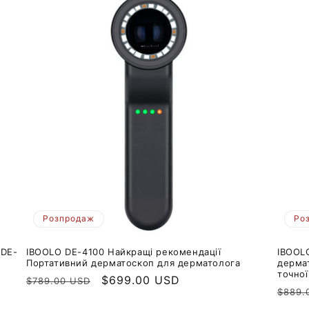
Розпродаж
Ро
 DE-
IBOOLO DE-4100 Найкращі рекомендації
IBOOL
Портативний дерматоскоп для дерматолога
дерма
точної
Звичайна
Ціна
$699.00 USD
$789.00 USD
Звич
$889.
ціна
продажу
ціна