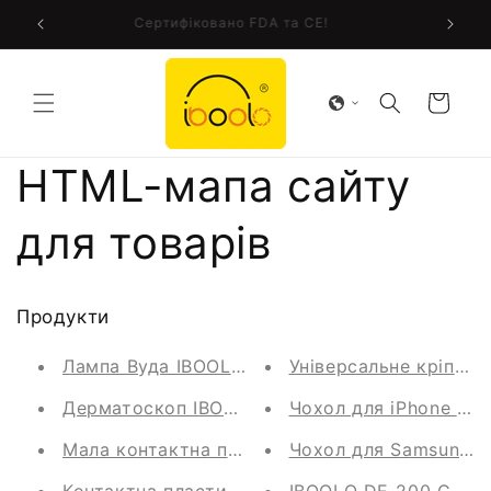
Перейти
у!
Сертифіковано FDA та CE!
до
змісту
Кошик
HTML-мапа сайту
для товарів
Продукти
Лампа Вуда IBOOLO DE-315 UV 365nm та UV40
Універсальне кріпле
Дерматоскоп IBOOLO DE-3100 PRO з УФ-світл
Чохол для iPhone – 
Мала контактна пластина зі шкалою для дер
Чохол для Samsung –