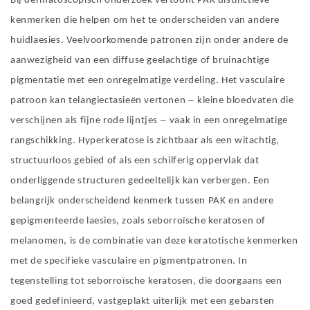
Bij dermatoscopisch onderzoek vertoont PAK distinctieve
kenmerken die helpen om het te onderscheiden van andere
huidlaesies. Veelvoorkomende patronen zijn onder andere de
aanwezigheid van een diffuse geelachtige of bruinachtige
pigmentatie met een onregelmatige verdeling. Het vasculaire
–
patroon kan telangiectasieën vertonen
kleine bloedvaten die
–
verschijnen als fijne rode lijntjes
vaak in een onregelmatige
rangschikking. Hyperkeratose is zichtbaar als een witachtig,
structuurloos gebied of als een schilferig oppervlak dat
onderliggende structuren gedeeltelijk kan verbergen. Een
belangrijk onderscheidend kenmerk tussen PAK en andere
gepigmenteerde laesies, zoals seborroïsche keratosen of
melanomen, is de combinatie van deze keratotische kenmerken
met de specifieke vasculaire en pigmentpatronen. In
tegenstelling tot seborroïsche keratosen, die doorgaans een
goed gedefinieerd, vastgeplakt uiterlijk met een gebarsten