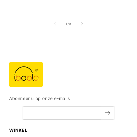
van
1
/
3
Abonneer u op onze e-mails
WINKEL