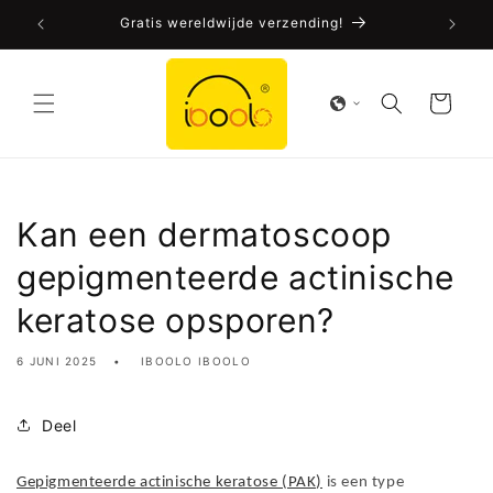
Meteen
oolo!
Gratis wereldwijde verzending!
FDA
naar de
content
Winkelwagen
Kan een dermatoscoop
gepigmenteerde actinische
keratose opsporen?
6 JUNI 2025
IBOOLO IBOOLO
Deel
Gepigmenteerde actinische keratose (PAK)
is een type