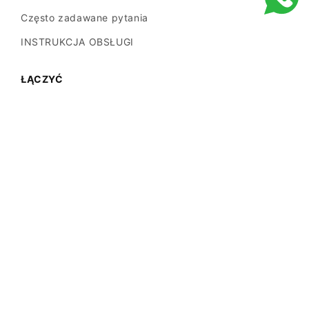
Często zadawane pytania
INSTRUKCJA OBSŁUGI
ŁĄCZYĆ
Dystrybucja/hurt
Partnerzy
Naciskać
Dostosuj
Skontaktuj się z nami
Facebook
Instagram
Youtube
TikTok