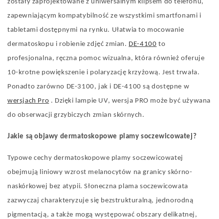
zostały zaprojektowane z uniwersalnym klipsem do telefonu,
zapewniającym kompatybilność ze wszystkimi smartfonami i
tabletami dostępnymi na rynku. Ułatwia to mocowanie
dermatoskopu i robienie zdjęć zmian.
DE-4100
to
profesjonalna, ręczna pomoc wizualna, która również oferuje
10-krotne powiększenie i polaryzację krzyżową. Jest trwała.
Ponadto zarówno DE-3100, jak i DE-4100 są dostępne w
wersjach Pro
. Dzięki lampie UV, wersja PRO może być używana
do obserwacji grzybiczych zmian skórnych.
Jakie są objawy dermatoskopowe plamy soczewicowatej?
Typowe cechy dermatoskopowe plamy soczewicowatej
obejmują liniowy wzrost melanocytów na granicy skórno-
naskórkowej bez atypii. Słoneczna plama soczewicowata
zazwyczaj charakteryzuje się bezstrukturalną, jednorodną
pigmentacją, a także mogą występować obszary delikatnej,