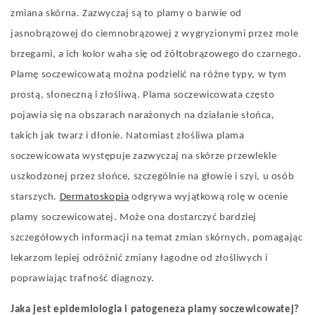
zmiana skórna. Zazwyczaj są to plamy o barwie od
jasnobrązowej do ciemnobrązowej z wygryzionymi przez mole
brzegami, a ich kolor waha się od żółtobrązowego do czarnego.
Plamę soczewicowatą można podzielić na różne typy, w tym
prostą, słoneczną i złośliwą. Plama soczewicowata często
pojawia się na obszarach narażonych na działanie słońca,
takich jak twarz i dłonie. Natomiast złośliwa plama
soczewicowata występuje zazwyczaj na skórze przewlekle
uszkodzonej przez słońce, szczególnie na głowie i szyi, u osób
starszych.
Dermatoskopia
odgrywa wyjątkową rolę w ocenie
plamy soczewicowatej. Może ona dostarczyć bardziej
szczegółowych informacji na temat zmian skórnych, pomagając
lekarzom lepiej odróżnić zmiany łagodne od złośliwych i
poprawiając trafność diagnozy.
Jaka jest epidemiologia i patogeneza plamy soczewicowatej?