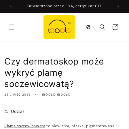
Przejdź
Zatwierdzone przez FDA, certyfikat CE!
do treści
Koszyk
Czy dermatoskop może
wykryć plamę
soczewicowatą?
25 LIPIEC 2025
IBOOLO IBOOLO
Udział
Plama soczewicowata
to niewielka, płaska, pigmentowana