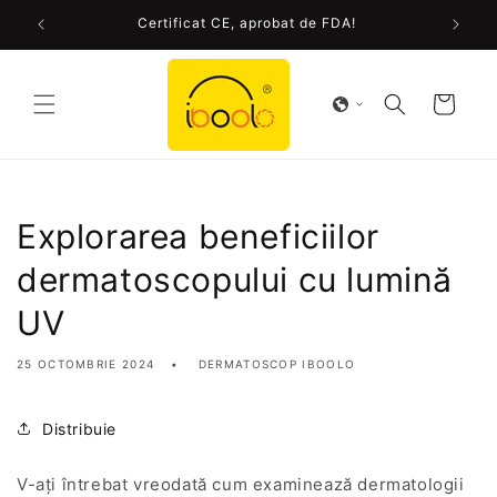
Sari la
Certificat CE, aprobat de FDA!
conținut
Cart
Explorarea beneficiilor
dermatoscopului cu lumină
UV
25 OCTOMBRIE 2024
DERMATOSCOP IBOOLO
Distribuie
V-ați întrebat vreodată cum examinează dermatologii