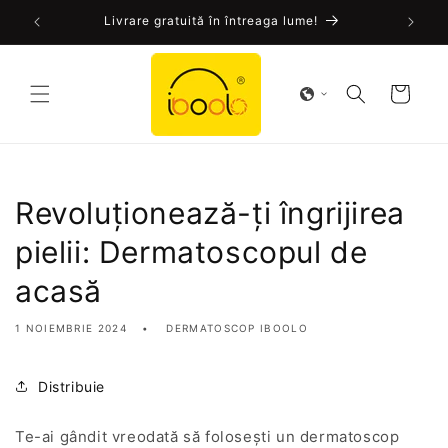
Sari la
Certificat CE, aprobat de FDA!
conținut
Cart
Revoluționează-ți îngrijirea
pielii: Dermatoscopul de
acasă
1 NOIEMBRIE 2024
DERMATOSCOP IBOOLO
Distribuie
Te-ai gândit vreodată să folosești un dermatoscop