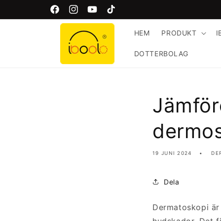
Gå
vidare
Välkommen till Iboolos officiella webbplats!
Facebook
Instagram
YouTube
TikTok
till
innehåll
HEM
PRODUKT
I
DOTTERBOLAG
Jämföre
dermos
19 JUNI 2024
DE
Dela
Dermatoskopi är 
J
P
H