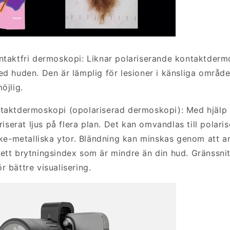
ntaktfri dermoskopi: Liknar polariserande kontaktderm
d huden. Den är lämplig för lesioner i känsliga områden
öjlig.
taktdermoskopi (opolariserad dermoskopi): Med hjälp 
ariserat ljus på flera plan. Det kan omvandlas till polari
icke-metalliska ytor. Bländning kan minskas genom att 
ett brytningsindex som är mindre än din hud. Gränssni
 bättre visualisering.