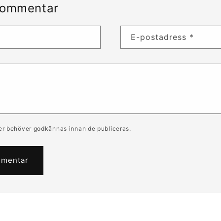
kommentar
E-postadress
*
r
r.
er behöver godkännas innan de publiceras.
Vad det hjälper att
Behövs
y
Bäst för
a
visa
kontakt?