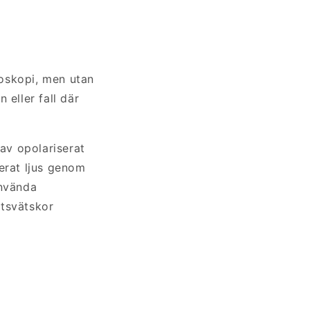
oskopi, men utan
 eller fall där
av opolariserat
serat ljus genom
använda
ttsvätskor