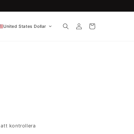
FDA-godkänd CE-certifierad!
Logga
Varukorg
United States Dollar
in
att kontrollera