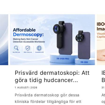
Kärlmönster,
pigmentnätverk,
Djupare
blåvita
Ja
pi
hudstrukturer
strukturer,
ledtrådar till
djupare lesioner
Underjordiska
Känsliga,
strukturer med
smärtsamma,
minskad
Inga
infektiösa eller
bländning och
Prisvärd dermatoskopi: Att
I
svåråtkomliga
ingen direkt
göra tidig hudcancer...
B
lesioner
hudkontakt
1 AUGUSTI 2026
31
Ytlig skala,
Prisvärda dermatoskop gör dessa
A
follikulära
kliniska fördelar tillgängliga för ett
o
er,