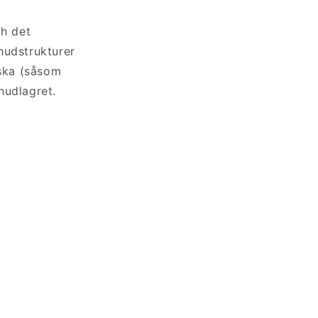
ch det
 hudstrukturer
ska (såsom
 hudlagret.