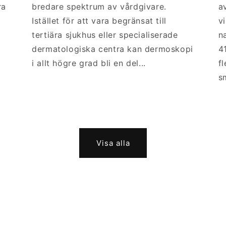
ra
bredare spektrum av vårdgivare.
a
öppningar,
Ytliga
Istället för att vara begränsat till
v
Ja
mililiknande
pi
hudstrukturer
tertiära sjukhus eller specialiserade
n
cystor,
dermatologiska centra kan dermoskopi
4
komedoliknande
i allt högre grad bli en del...
f
öppningar
s
Både ytliga och
djupare
Omfattande
Beror på
strukturer för en
lesionsobservation
enhetsläge
mer fullständig
Visa alla
vy
dermoskopisk
bedömning