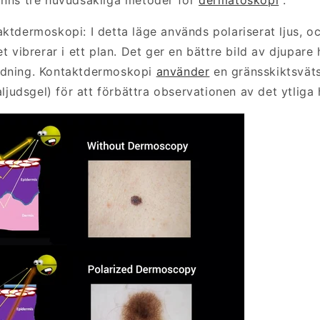
inns tre huvudsakliga metoder för
dermatoskopi
:
aktdermoskopi: I detta läge används polariserat ljus, o
et vibrerar i ett plan. Det ger en bättre bild av djupare
ndning. Kontaktdermoskopi
använder
en gränsskiktsvät
raljudsgel) för att förbättra observationen av det ytliga