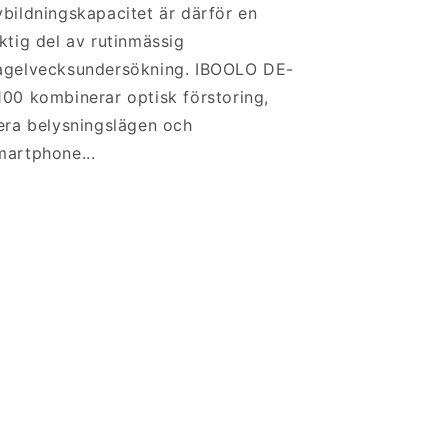
vbildningskapacitet är därför en
iktig del av rutinmässig
agelvecksundersökning. IBOOLO DE-
100 kombinerar optisk förstoring,
lera belysningslägen och
martphone...