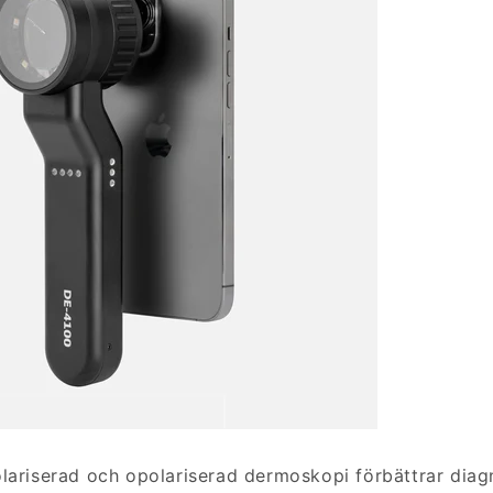
skopvy
lariserad och opolariserad dermoskopi förbättrar diag