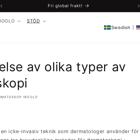
Fri global frakt!
BOOLO
STÖD
Swedish
lse av olika typer av
kopi
RMATOSKOP IBOOLO
en icke-invasiv teknik som dermatologer använder för 