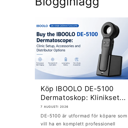
Blogginlägg
s
kan
att
detta
stödja
k
läge
professionell
Polariserad
förbättra
hudobservation
kontaktdermosko
o
den
med
optiska
alternativ
p
klarheten
för
i
och
polariserade,
hjälpa
icke-
Polariserad
l
dermatologer
polariserade
kontaktfri
Köp IBOOLO DE-5100
att
och
ä
dermoskopi
Dermatoskop: Klinikset...
få
digitala
en
g
bildflöden.
7 AUGUSTI 2026
stabil,
DE-5100 är utformad för köpare som
För
e
detaljerad
vill ha en komplett professionell
dermatologiklinik