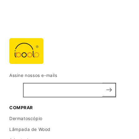
a
t
o
Assine nossos e-mails
COMPRAR
Dermatoscópio
Lâmpada de Wood