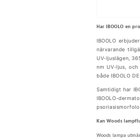
Har
IBOOLO
en
pr
IBOOLO erbjuder
närvarande tillg
UV-ljuslägen, 36
nm UV-ljus, och
både IBOOLO DE-
Samtidigt har 
IBOOLO-dermat
psoriasismorfolo
Kan Woods
lampfl
Woods
lampa utmärk