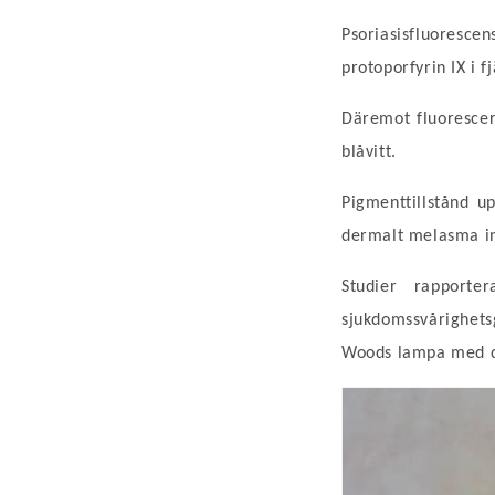
Psoriasisfluoresce
protoporfyrin IX i fj
Däremot
fluoresce
blåvitt.
Pigmenttillstånd u
dermalt melasma in
Studier rapporte
sjukdomssvårighet
Woods
lampa
med d