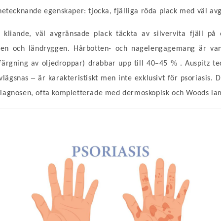
nnetecknande egenskaper: tjocka, fjälliga röda plack med väl a
r kliande, väl avgränsade plack täckta av silvervita fjäll på 
ten och ländryggen. Hårbotten- och nagelengagemang är vanli
%
sfärgning av oljedroppar) drabbar upp till 40–45
. Auspitz t
–
avlägsnas
är karakteristiskt men inte exklusivt för psoriasis. 
diagnosen, ofta kompletterade med dermoskopisk och Woods la