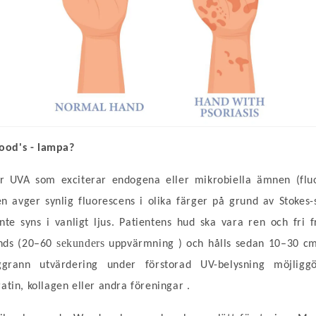
Wood's
-
lampa?
 UVA som exciterar endogena eller mikrobiella ämnen (fluor
avger synlig fluorescens i olika färger på grund av Stokes-sh
nte syns i vanligt ljus.
Patientens
hud
ska vara ren och fri f
sekunders
nds (20–60
uppvärmning
) och hålls sedan
10–30
cm
grann utvärdering under förstorad UV-belysning möjliggö
.
ratin, kollagen eller andra föreningar