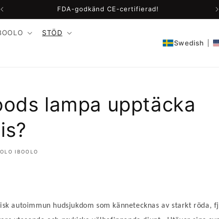
FDA-godkänd CE-certifierad!
BOOLO
STÖD
Swedish
ods lampa upptäcka
is?
OOLO IBOOLO
onisk autoimmun hudsjukdom som kännetecknas av starkt röda, f