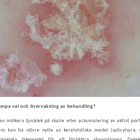
ampa val och övervakning av behandling?
n indikera tjocklek på skalor eller ackumulering av aktivt por
ens kan ha större nytta av keratolytiska medel (salicylsyra, 
iologiska läkemedel för att förbättra absorptionen. Detek