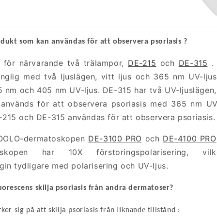
odukt
som
kan
användas
för
att
observera
psoriasis
?
 för närvarande två trälampor,
DE-215
och
DE-315
. 
änglig med två ljuslägen, vitt ljus och 365 nm UV-lju
5 nm och 405 nm UV-ljus. DE-315 har två UV-ljusläge
 används för att observera psoriasis med 365 nm UV-
215 och DE-315 användas för att observera psoriasis.
IBOOLO-dermatoskopen
DE-3100 PRO
och
DE-4100 PRO
oskopen har 10X förstoringspolarisering, v
gin tydligare med polarisering och UV-ljus.
uorescens
skilja psoriasis från andra dermatoser?
liknande
er sig på att skilja psoriasis från
tillstånd
: