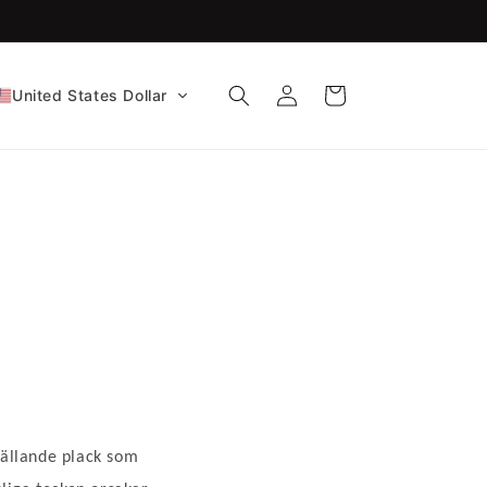
Logga
Varukorg
United States Dollar
in
jällande plack som