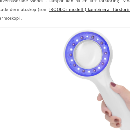
ksilverbaserade Woods
-
lampor kan ha en lätt förstoring. Mo
stade dermatoskop (som
IBOOLOs
modell ) kombinerar försto
dermoskopi
.