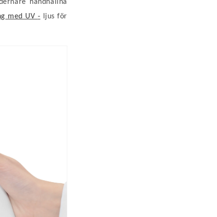
dernare handhållna
ring med UV
-
ljus för