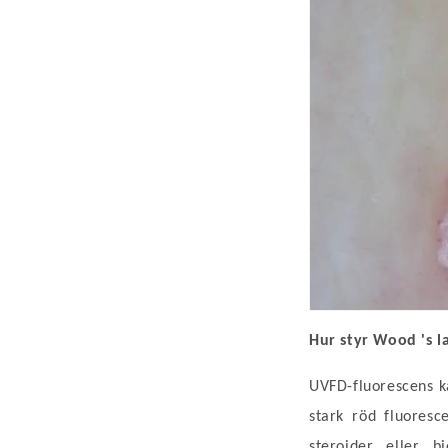
Hur styr Wood
's
l
UVFD-fluorescens ka
stark röd fluoresc
steroider eller b