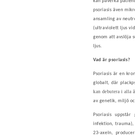
kan påverka patien
psoriasis även mik
ansamling av neutr
(ultraviolett ljus v
genom att avslöja su
ljus.
Vad är psoriasis?
Psoriasis är en kr
globalt, där plackp
kan debutera i alla
av genetik, miljö oc
Psoriasis uppstår
infektion, trauma),
23-axeln, producer