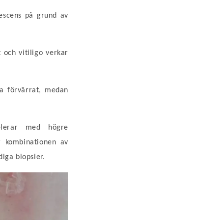
rescens på grund av
 och vitiligo
verkar
a förvärrat, medan
relerar med högre
er kombinationen av
iga biopsier.