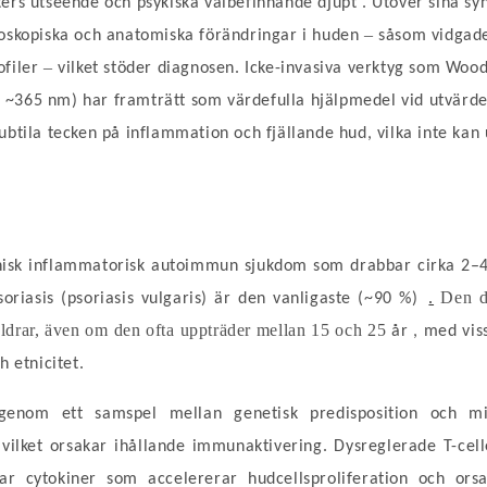
ters utseende och psykiska välbefinnande djupt
.
Utöver sina sy
–
roskopiska och anatomiska förändringar i huden
såsom vidgade
–
ofiler
vilket stöder diagnosen. Icke-invasiva verktyg som Woo
id ~365
nm) har framträtt som värdefulla hjälpmedel vid utvärde
btila tecken på inflammation och fjällande hud, vilka inte kan u
onisk inflammatorisk autoimmun sjukdom som drabbar cirka 2–
Den dr
soriasis (psoriasis vulgaris) är den vanligaste (~90 %)
.
 åldrar, även om den ofta uppträder mellan 15 och 25
år
, med vis
h etnicitet.
 genom ett samspel mellan genetisk predisposition och milj
 vilket orsakar ihållande immunaktivering. Dysreglerade T-celle
ar cytokiner som accelererar hudcellsproliferation och orsa