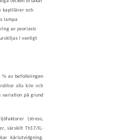
nliga tecken orsakar
 kapillärer och
ds lampa
ring av psoriasis
rskiljas i vanligt
​​%
4
av befolkningen
abbar alla kön och
s variation på grund
öfaktorer (stress,
r, särskilt Th17/IL-
kar kärlutvidgning.