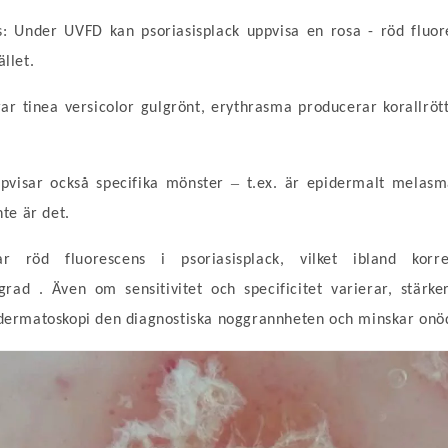
ns: Under UVFD kan psoriasisplack uppvisa en rosa
-
röd fluo
ället.
rar tinea versicolor gulgrönt, erythrasma producerar korallrött
–
ppvisar också specifika mönster
t.ex. är epidermalt melasm
te är det.
rar röd fluorescens i psoriasisplack, vilket ibland kor
sgrad
.
Även om sensitivitet och specificitet varierar, stärk
ermatoskopi den diagnostiska noggrannheten och minskar onöd