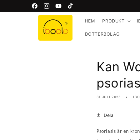
Gå
vidare
ts!
Fri global frakt!
Facebook
Instagram
YouTube
TikTok
till
innehåll
HEM
PRODUKT
I
DOTTERBOLAG
Kan Wo
psorias
31 JULI 2025
IB
Dela
Psoriasis är en kr