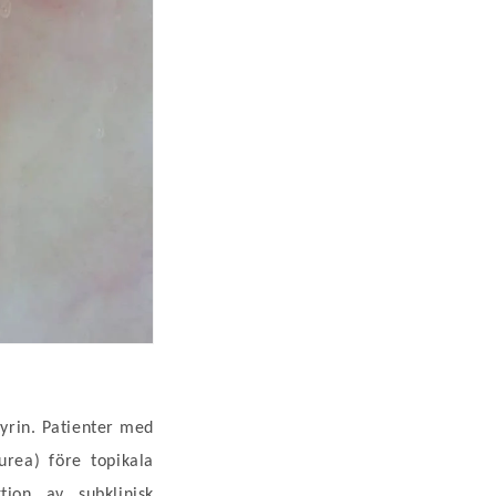
fyrin. Patienter med
urea) före topikala
tion av subklinisk