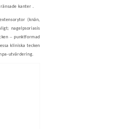
vgränsade kanter
.
extensorytor (knän,
gt; nagelpsoriasis
–
ecken
punktformad
Dessa kliniska tecken
mpa-utvärdering.