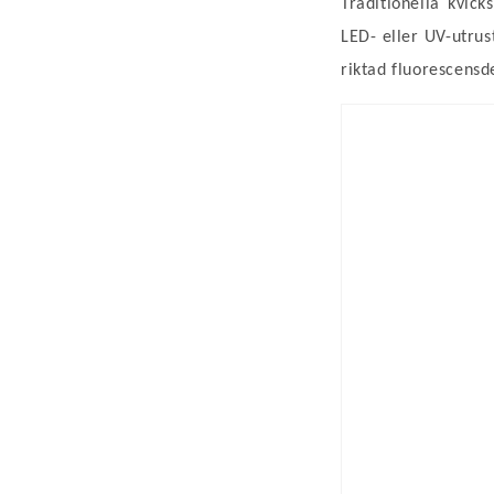
Traditionella kvic
LED- eller UV-utru
riktad fluorescens