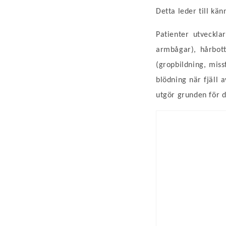
Detta leder till kä
Patienter utveckla
armbågar), hårbot
(gropbildning, mis
blödning när fjäll 
utgör grunden för 