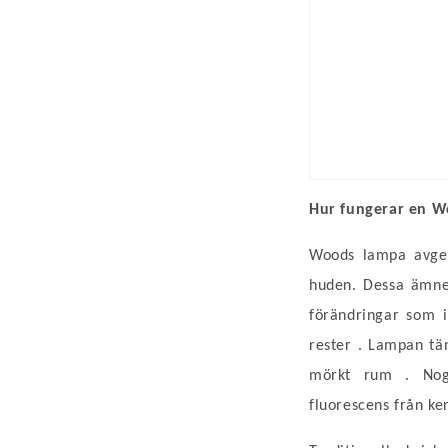
Hur fungerar en 
Woods
lampa avger
huden. Dessa ämnen 
förändringar som i
rester
.
Lampan tä
mörkt rum
.
Nog
fluorescens från ke