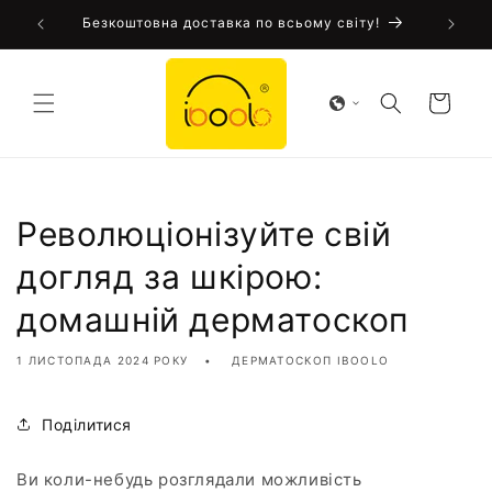
Перейти
Iboolo!
Безкоштовна доставка по всьому світу!
до
змісту
Кошик
Революціонізуйте свій
догляд за шкірою:
домашній дерматоскоп
1 ЛИСТОПАДА 2024 РОКУ
ДЕРМАТОСКОП IBOOLO
Поділитися
Ви коли-небудь розглядали можливість