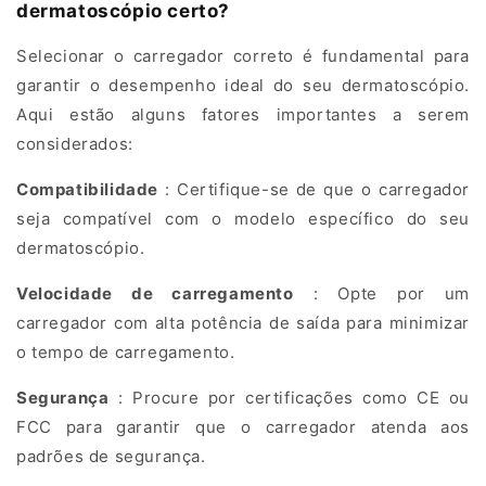
dermatoscópio certo?
s
c
Selecionar o carregador correto é fundamental para
o
garantir o desempenho ideal do seu dermatoscópio.
p
Aqui estão alguns fatores importantes a serem
y
considerados:
C
h
Compatibilidade
: Certifique-se de que o carregador
a
seja compatível com o modelo específico do seu
r
dermatoscópio.
g
Velocidade de carregamento
: Opte por um
e
carregador com alta potência de saída para minimizar
r
o tempo de carregamento.
i
s
Segurança
: Procure por certificações como CE ou
E
FCC para garantir que o carregador atenda aos
s
padrões de segurança.
s