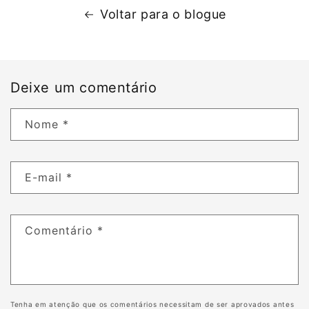
inflammatory
Voltar para o blogue
skin
diseases.
Any
Deixe um comentário
interruption
in
Nome
*
device
power
can
E-mail
*
delay
diagnosis
Comentário
*
and
affect
clinical
decision-
Tenha em atenção que os comentários necessitam de ser aprovados antes