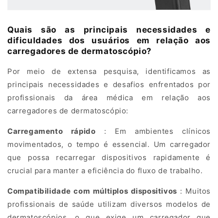
used
in
Quais são as principais necessidades e
dermatology
dificuldades dos usuários em relação aos
clinics,
carregadores de dermatoscópio?
hospitals,
Por meio de extensa pesquisa, identificamos as
and
principais necessidades e desafios enfrentados por
skin
profissionais da área médica em relação aos
cancer
carregadores de dermatoscópio:
screening
Carregamento rápido
: Em ambientes clínicos
environments.
movimentados, o tempo é essencial. Um carregador
Reliable
que possa recarregar dispositivos rapidamente é
charging
crucial para manter a eficiência do fluxo de trabalho.
is
Compatibilidade com múltiplos dispositivos
: Muitos
essential
profissionais de saúde utilizam diversos modelos de
for
dermatoscópios, o que exige um carregador que