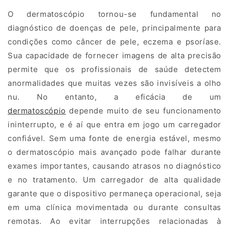
C
O dermatoscópio tornou-se fundamental no
diagnóstico de doenças de pele, principalmente para
a
condições como câncer de pele, eczema e psoríase.
r
Sua capacidade de fornecer imagens de alta precisão
r
permite que os profissionais de saúde detectem
anormalidades que muitas vezes são invisíveis a olho
e
nu. No entanto, a eficácia de um
g
dermatoscópio
depende muito de seu funcionamento
ininterrupto, e é aí que entra em jogo um carregador
a
confiável. Sem uma fonte de energia estável, mesmo
d
o dermatoscópio mais avançado pode falhar durante
exames importantes, causando atrasos no diagnóstico
o
e no tratamento. Um carregador de alta qualidade
r
garante que o dispositivo permaneça operacional, seja
em uma clínica movimentada ou durante consultas
p
remotas. Ao evitar interrupções relacionadas à