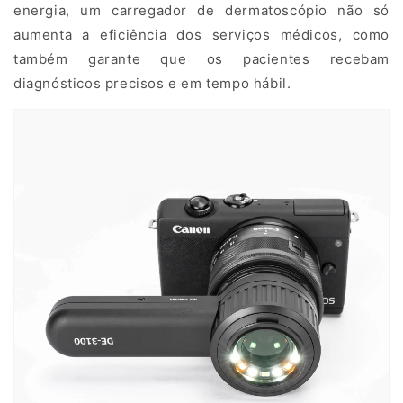
a
energia, um carregador de dermatoscópio não só
r
aumenta a eficiência dos serviços médicos, como
também garante que os pacientes recebam
a
diagnósticos precisos e em tempo hábil.
D
e
r
m
a
t
o
s
c