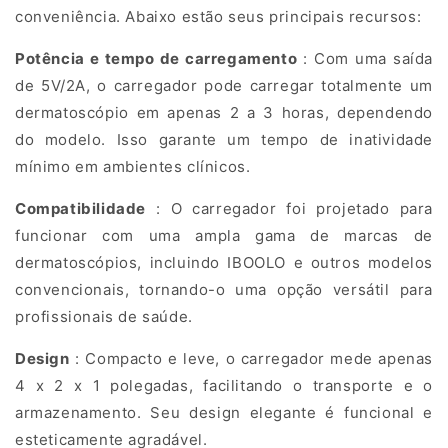
o
conveniência. Abaixo estão seus principais recursos:
d
Potência e tempo de carregamento
: Com uma saída
e
de 5V/2A, o carregador pode carregar totalmente um
dermatoscópio em apenas 2 a 3 horas, dependendo
C
do modelo. Isso garante um tempo de inatividade
a
mínimo em ambientes clínicos.
r
Compatibilidade
: O carregador foi projetado para
r
funcionar com uma ampla gama de marcas de
dermatoscópios, incluindo IBOOLO e outros modelos
e
convencionais, tornando-o uma opção versátil para
g
profissionais de saúde.
a
Design
: Compacto e leve, o carregador mede apenas
4 x 2 x 1 polegadas, facilitando o transporte e o
m
armazenamento. Seu design elegante é funcional e
e
esteticamente agradável.