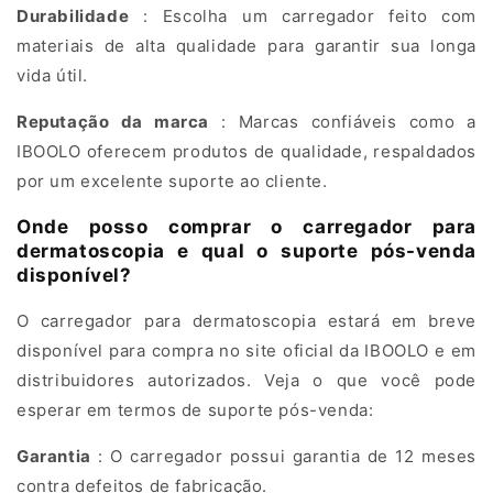
e
Durabilidade
: Escolha um carregador feito com
n
materiais de alta qualidade para garantir sua longa
t
vida útil.
i
Reputação da marca
: Marcas confiáveis ​​como a
a
l
IBOOLO oferecem produtos de qualidade, respaldados
i
por um excelente suporte ao cliente.
n
Onde posso comprar o carregador para
D
dermatoscopia e qual o suporte pós-venda
e
disponível?
r
O carregador para dermatoscopia estará em breve
m
disponível para compra no site oficial da IBOOLO e em
a
t
distribuidores autorizados. Veja o que você pode
o
esperar em termos de suporte pós-venda:
l
Garantia
: O carregador possui garantia de 12 meses
o
contra defeitos de fabricação.