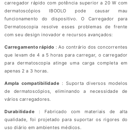
G
carregador rápido com potência superior a 20 W com
dermatoscópios IBOOLO pode causar mau
r
funcionamento do dispositivo. O Carregador para
a
Dermatoscopia resolve esses problemas de frente
u
com seu design inovador e recursos avançados:
M
Carregamento rápido
: Ao contrário dos concorrentes
que levam de 4 a 5 horas para carregar, o carregador
é
para dermatoscopia atinge uma carga completa em
d
apenas 2 a 3 horas.
i
Ampla compatibilidade
: Suporta diversos modelos
de dermatoscópios, eliminando a necessidade de
c
vários carregadores.
o
Durabilidade
: Fabricado com materiais de alta
qualidade, foi projetado para suportar os rigores do
A
uso diário em ambientes médicos.