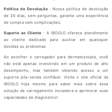
g
y
Política de Devolução
: Nossa política de devolução
de 30 dias, sem perguntas, garante uma experiência
Dermatoscopes
de compra sem complicações.
are
Suporte ao Cliente
: A IBOOLO oferece atendimento
widely
ao cliente dedicado para auxiliar em quaisquer
used
dúvidas ou problemas.
for
skin
Ao escolher o carregador para dermatoscopia, você
cancer
não está apenas investindo em um produto de alto
desempenho, mas também obtendo acesso a um
detection,
suporte pós-venda confiável. Visite o site oficial da
melanoma
IBOOLO hoje mesmo para saber mais sobre essa
screening,
solução de carregamento inovadora e aprimorar suas
and
capacidades de diagnóstico!
evaluation
of