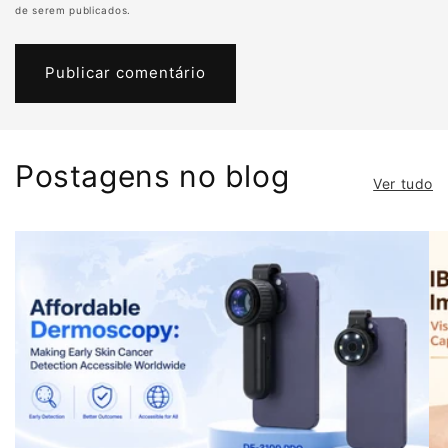
de serem publicados.
making.
A
dedicated
dermoscopy
charger
Postagens no blog
ensures
Ver tudo
stable,
continuous
power
delivery,
supporting
uninterrupted
dermatological
examinations