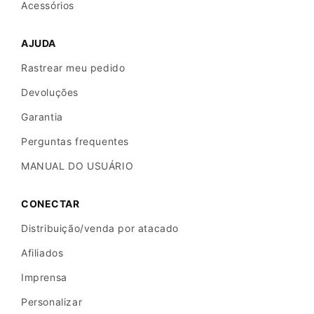
y
Acessórios
C
h
AJUDA
a
Rastrear meu pedido
r
Devoluções
g
e
Garantia
r
Perguntas frequentes
MANUAL DO USUÁRIO
Fast
CONECTAR
Charging:
Fully
Distribuição/venda por atacado
charges
Afiliados
dermatoscopes
Imprensa
within
Personalizar
2–