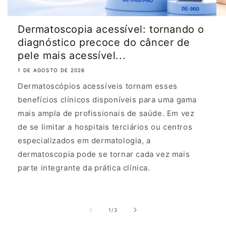
in
both
Dermatoscopia acessível: tornando o
clinical
diagnóstico precoce do câncer de
and
pele mais acessível...
mobile
1 DE AGOSTO DE 2026
settings.
Dermatoscópios acessíveis tornam esses
2
benefícios clínicos disponíveis para uma gama
.
mais ampla de profissionais de saúde. Em vez
K
de se limitar a hospitais terciários ou centros
e
especializados em dermatologia, a
y
dermatoscopia pode se tornar cada vez mais
F
parte integrante da prática clínica.
e
a
t
de
1
/
3
u