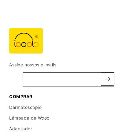
r
e
s
o
f
t
h
e
Assine nossos e-mails
D
e
r
m
COMPRAR
o
s
Dermatoscópio
c
Lâmpada de Wood
o
Adaptador
p