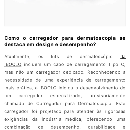
ó
p
i
Como o carregador para dermatoscopia se
o
destaca em design e desempenho?
:
Atualmente, os kits de dermatoscópio
da
S
IBOOLO
incluem um cabo de carregamento Tipo C,
mas não um carregador dedicado. Reconhecendo a
o
necessidade de uma experiência de carregamento
l
mais prática, a IBOOLO iniciou o desenvolvimento de
u
um carregador especializado, provisoriamente
chamado de Carregador para Dermatoscopia. Este
ç
carregador foi projetado para atender às rigorosas
ã
exigências da indústria médica, oferecendo uma
combinação de desempenho, durabilidade e