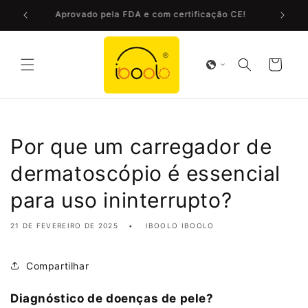
Saltar
ora
Aprovado pela FDA e com certificação CE!
para o
conteúdo
Carrinho
Por que um carregador de
dermatoscópio é essencial
para uso ininterrupto?
21 DE FEVEREIRO DE 2025
IBOOLO IBOOLO
Compartilhar
Diagnóstico de doenças de pele?