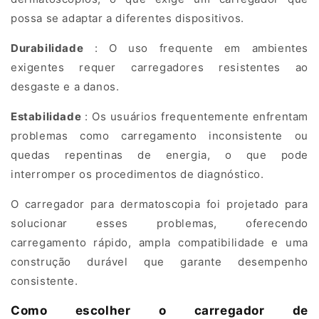
maintaining
possa se adaptar a diferentes dispositivos.
diagnostic
Durabilidade
: O uso frequente em ambientes
accuracy
exigentes requer carregadores resistentes ao
and
desgaste e a danos.
workflow
efficiency.
Estabilidade
: Os usuários frequentemente enfrentam
problemas como carregamento inconsistente ou
1
quedas repentinas de energia, o que pode
.
interromper os procedimentos de diagnóstico.
W
h
O carregador para dermatoscopia foi projetado para
y
solucionar esses problemas, oferecendo
D
carregamento rápido, ampla compatibilidade e uma
e
construção durável que garante desempenho
r
consistente.
m
o
Como escolher o carregador de