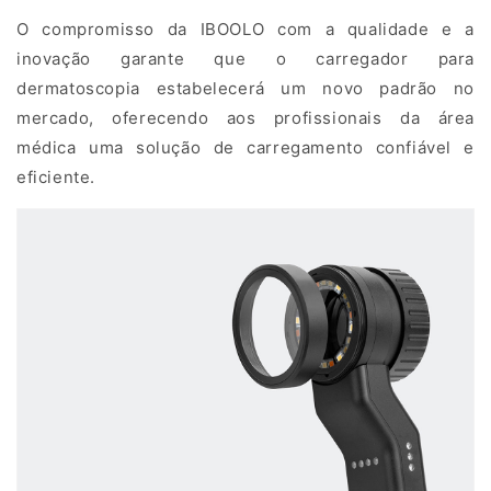
dermoscopy
O compromisso da IBOOLO com a qualidade e a
charger
inovação garante que o carregador para
is
dermatoscopia estabelecerá um novo padrão no
a
mercado, oferecendo aos profissionais da área
critical
médica uma solução de carregamento confiável e
medical
eficiente.
power
accessory
designed
to
ensure
uninterrupted
operation
of
dermatoscopes