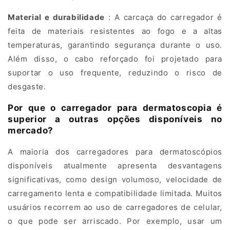
n
Material e durabilidade
: A carcaça do carregador é
t
feita de materiais resistentes ao fogo e a altas
temperaturas, garantindo segurança durante o uso.
o
Além disso, o cabo reforçado foi projetado para
R
suportar o uso frequente, reduzindo o risco de
desgaste.
á
Por que o carregador para dermatoscopia é
p
superior a outras opções disponíveis no
i
mercado?
d
A maioria dos carregadores para dermatoscópios
disponíveis atualmente apresenta desvantagens
o
significativas, como design volumoso, velocidade de
d
carregamento lenta e compatibilidade limitada. Muitos
usuários recorrem ao uso de carregadores de celular,
e
o que pode ser arriscado. Por exemplo, usar um