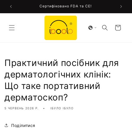
Перейти
у!
Сертифіковано FDA та CE!
до
змісту
Кошик
Практичний посібник для
дерматологічних клінік:
Що таке портативний
дерматоскоп?
5 ЧЕРВЕНЬ 2026 Р.
ІБУЛО ІБУЛО
Поділитися