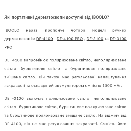
Які портативні дерматоскопи доступні від IBOOLO?
IBOOLO наразі пропонує чотири моделі ручних
дерматоскопів:
DE-4100
,
DE-4100 PRO
,
DE-3100
та
DE-3100
PRO
.
DE
-4100
випромінює поляризоване світло, неполяризоване
світло, бурштинове світло та бурштинове поляризоване
змішане світло. Він також має регульовані налаштування
яскравості та оснащений акумулятором ємністю 1500 мАг.
DE
-3100
включає поляризоване світло, неполяризоване
світло, бурштинове світло, бурштинове поляризоване світло
та бурштинове поляризоване змішане світло. На відміну від
DE-4100, він не має регулювання яскравості. Ємність його