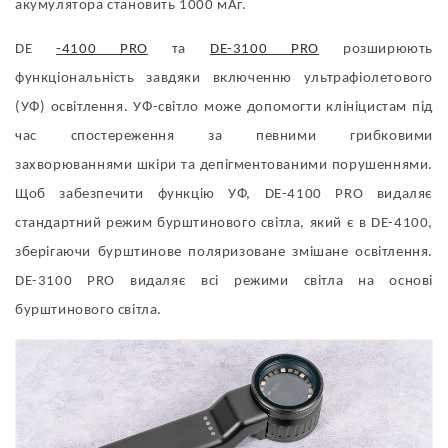
акумулятора становить 1000 мАг.
DE
-4100 PRO
та
DE-3100 PRO
розширюють
функціональність завдяки включенню ультрафіолетового
(УФ) освітлення. УФ-світло може допомогти клініцистам під
час спостереження за певними грибковими
захворюваннями шкіри та депігментованими порушеннями.
Щоб забезпечити функцію УФ, DE-4100 PRO видаляє
стандартний режим бурштинового світла, який є в DE-4100,
зберігаючи бурштинове поляризоване змішане освітлення.
DE-3100 PRO видаляє всі режими світла на основі
бурштинового світла.