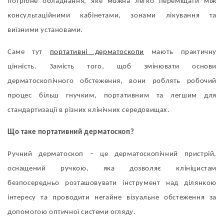
потрібне обладнання, яке можна легко переміщати між
консультаційними кабінетами, зонами лікування та
виїзними установами.
Саме тут
портативні дерматоскопи
мають практичну
цінність. Замість того, щоб змінювати основи
дерматоскопічного обстеження, вони роблять робочий
процес більш гнучким, портативним та легшим для
стандартизації в різних клінічних середовищах.
Що таке портативний дерматоскоп?
Ручний дерматоскоп – це дерматоскопічний пристрій,
оснащений ручкою, яка дозволяє клініцистам
безпосередньо розташовувати інструмент над ділянкою
інтересу та проводити негайне візуальне обстеження за
допомогою оптичної системи огляду.