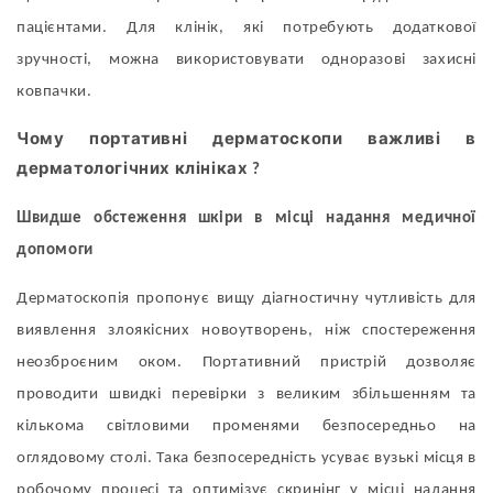
пацієнтами. Для клінік, які потребують додаткової
зручності, можна використовувати одноразові захисні
ковпачки.
Чому портативні дерматоскопи важливі в
дерматологічних клініках
?
Швидше обстеження шкіри в місці надання медичної
допомоги
Дерматоскопія пропонує вищу діагностичну чутливість для
виявлення злоякісних новоутворень, ніж спостереження
неозброєним оком. Портативний пристрій дозволяє
проводити швидкі перевірки з великим збільшенням та
кількома світловими променями безпосередньо на
оглядовому столі. Така безпосередність усуває вузькі місця в
робочому процесі та оптимізує скринінг у місці надання