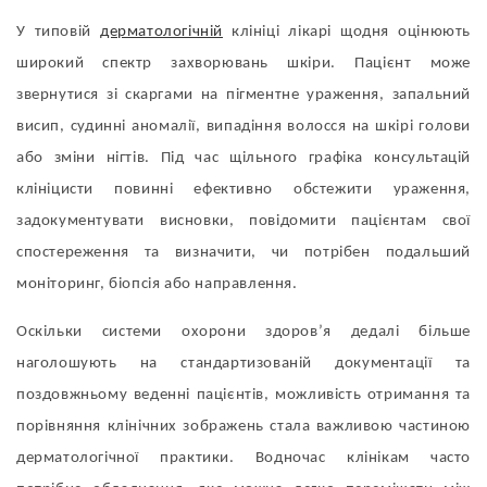
У типовій
дерматологічній
клініці лікарі щодня оцінюють
широкий спектр захворювань шкіри. Пацієнт може
звернутися зі скаргами на пігментне ураження, запальний
висип, судинні аномалії, випадіння волосся на шкірі голови
або зміни нігтів. Під час щільного графіка консультацій
клініцисти повинні ефективно обстежити ураження,
задокументувати висновки, повідомити пацієнтам свої
спостереження та визначити, чи потрібен подальший
моніторинг, біопсія або направлення.
Оскільки системи охорони здоров’я дедалі більше
наголошують на стандартизованій документації та
поздовжньому веденні пацієнтів, можливість отримання та
порівняння клінічних зображень стала важливою частиною
дерматологічної практики. Водночас клінікам часто