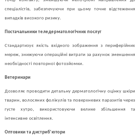
точці контакту, зменшуючи непотрібні направлення до
спеціалістів, забезпечуючи при цьому точне відстеження
випадків високого ризику.
Постачальники теледерматологічних послуг
Стандартизує якість вхідного зображення з периферійних
мереж, знижуючи операційні витрати за рахунок зменшення
необхідності повторної фотозйомки.
Ветеринари
Дозволяє проводити детальну дерматологічну оцінку шкіри
тварин, волосяних фолікулів та поверхневих паразитів через
густе хутро, використовуючи велике збільшення та
інтенсивне освітлення.
Оптовики та дистриб'ютори