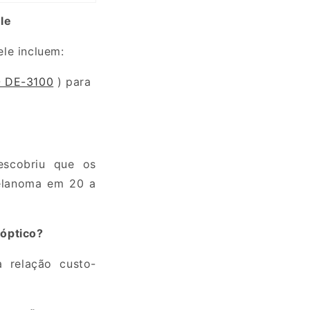
le
ele incluem:
 DE-3100
) para
escobriu que os
melanoma em
20 a
óptico?
relação custo-