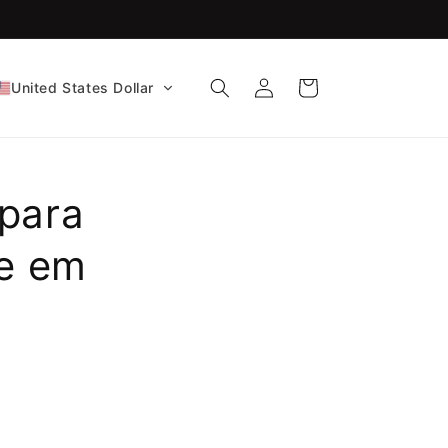
Aprovado pela FDA e com certificação CE!
Iniciar
Carrinho
United States Dollar
sessão
 para
le em