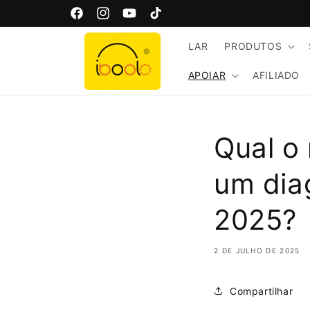
Saltar
Bem-vindo ao site oficial da Iboolo!
para o
Facebook
Instagram
YouTube
TikTok
conteúdo
LAR
PRODUTOS
APOIAR
AFILIADO
Qual o
um dia
2025?
2 DE JULHO DE 2025
Compartilhar