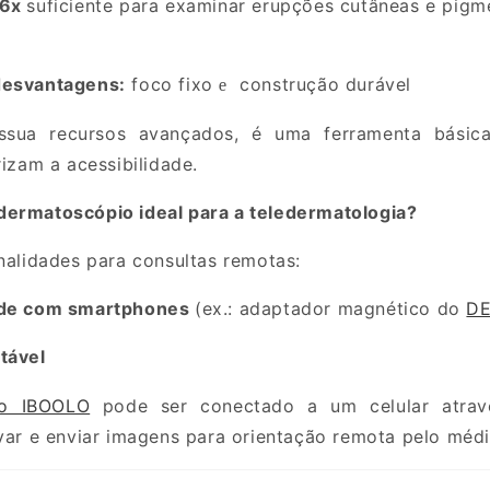
 6x
suficiente para examinar erupções cutâneas e pig
desvantagens:
foco fixo
construção durável
e
sua recursos avançados, é uma ferramenta básica
rizam a acessibilidade.
dermatoscópio ideal para a teledermatologia?
onalidades para consultas remotas:
ade com smartphones
(ex.:
adaptador magnético do
DE
tável
io IBOOLO
pode ser conectado a um celular atrav
lvar e enviar imagens para orientação remota pelo médi