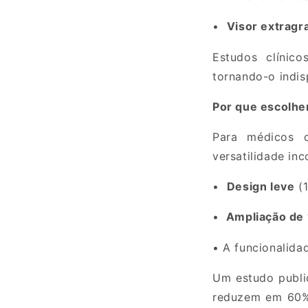
•
Visor extrag
Estudos clínic
tornando-o indis
Por que escolhe
Para médicos 
versatilidade in
•
Design leve
(
•
Ampliação de
•
A funcionalida
Um estudo publi
reduzem em
60%