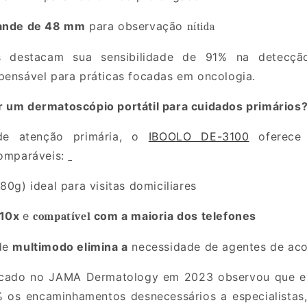
rande de 48 mm
para
observação
nítida
os destacam sua
sensibilidade de 91% na detecç
pensável para práticas focadas em oncologia.
r um dermatoscópio portátil para cuidados primários
de atenção primária, o
IBOOLO DE-3100
oferece 
comparáveis:
180g)
ideal para visitas domiciliares
 10x
e
com a maioria dos telefones
compatível
de
multimodo
elimina a
necessidade de agentes de ac
cado no JAMA Dermatology em 2023 observou que es
 os encaminhamentos desnecessários a especialistas,