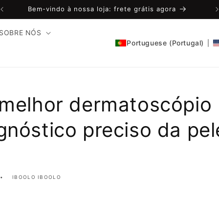
Bem-vindo à nossa loja: frete grátis agora
SOBRE NÓS
Portuguese (Portugal)
 melhor dermatoscópio
gnóstico preciso da pe
IBOOLO IBOOLO