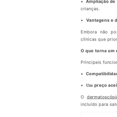
•
Ampliação de
crianças.
•
Vantagens e 
Embora não pos
clínicas que prio
O que torna um 
Principais funci
•
Compatibilid
•
preço acei
Um
O
dermatoscóp
incluído para sa