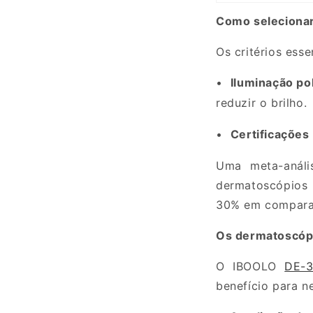
Como selecionar
Os critérios ess
•
Iluminação po
reduzir o brilho.
•
Certificações
Uma
meta-anál
dermatoscópios
30%
em comparaç
Os dermatoscópi
O
IBOOLO
DE-
benefício para n