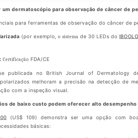
 um dermatoscópio para observação de câncer de pe
enciais para ferramentas de observação do câncer de p
larizada
(por exemplo,
de 30 LEDs do
IBOOLO
o sistema
 :
FDA/CE
Certificação
ise publicada
no British Journal of Dermatology d
 polarizados melhoram a precisão na detecção de 
ão com a inspeção visual.
os de baixo custo podem oferecer alto desempenho 
300
(US$ 109) demonstra ser uma opção com boa 
ecessidades básicas: